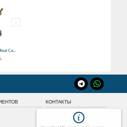
Кабель акустический Real Cable BM 600 T, ...
180000
руб.
120000
руб
Кабель акустический Real Cable BM 400 T, ...
.
ИЕНТОВ
КОНТАКТЫ
г.Томск, Советская 84
+7 3822 507-507