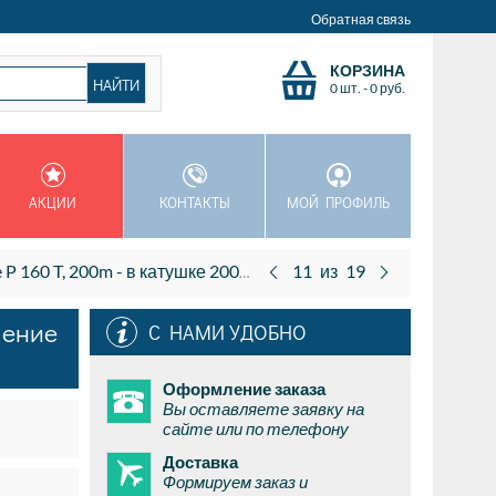
Обратная связь
КОРЗИНА
0 шт.
-
0
руб.
АКЦИИ
КОНТАКТЫ
МОЙ ПРОФИЛЬ
ов, OFC, сечение 15 AWG (2 x 1.60 кв.мм), изоляция прозрачная.
11
из
19
чение
С НАМИ УДОБНО
Оформление заказа
Вы оставляете заявку на
сайте или по телефону
Доставка
Формируем заказ и