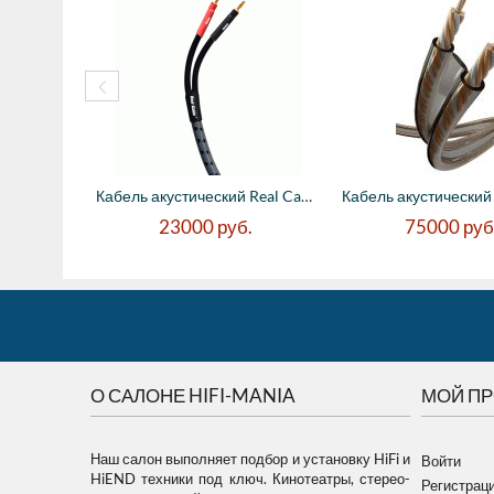
Кабель акустический Real Cable 3D-TDC/3M ...
23000
руб.
75000
руб
О САЛОНЕ HIFI-MANIA
МОЙ П
Наш салон выполняет подбор и установку HiFi и
Войти
HiEND техники под ключ. Кинотеатры, стерео-
Регистрац