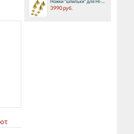
Ножки "шпильки" для Hi-Fi компонент и акустических систем, 22 x 30 мм, 4 шт., позолоченные, *****, Hama H-79014
3990
руб.
ают