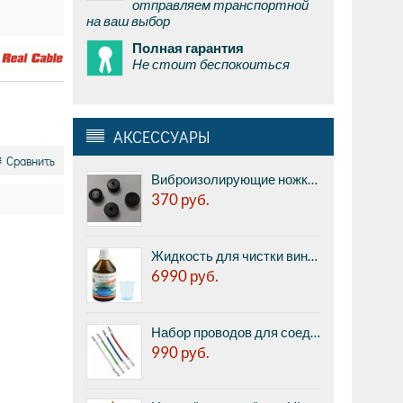
отправляем транспортной
на ваш выбор
Полная гарантия
Не стоит беспокоиться
АКСЕССУАРЫ
Сравнить
Виброизолирующие ножки MSound FT2010 - диски из алюминиевого сплава диаметром 20 мм, высотой 10 мм, диск с кольцевым демфером и отверстием с резьбой М3, цена за 1шт.
370
руб.
Жидкость для чистки виниловых пластинок L’Art du Son - для моющих машинок, концентрат, одного бутылька хватает на 5 литров жидкости или на 400 LP пластинок, made in Germany.
6990
руб.
Набор проводов для соединения картриджа с тонармом Ortofon Lead wires set (0-299010-10)
990
руб.