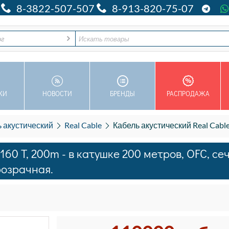
8-3822-507-507
8-913-820-75-07
ог
КИ
НОВОСТИ
БРЕНДЫ
РАСПРОДАЖА
 акустический
Real Cable
Кабель акустический Real Cable P 160 T, 200m - в катушке 200 метр
160 T, 200m - в катушке 200 метров, OFC, се
прозрачная.