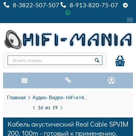
8-3822-507-507
8-913-820-75-07
0
Главная
Аудио- Видео- HiFi и HiEND
Кабель акустич
16
из
19
Кабель акустический Real Cable SPVIM
200, 100m - готовый к применению,