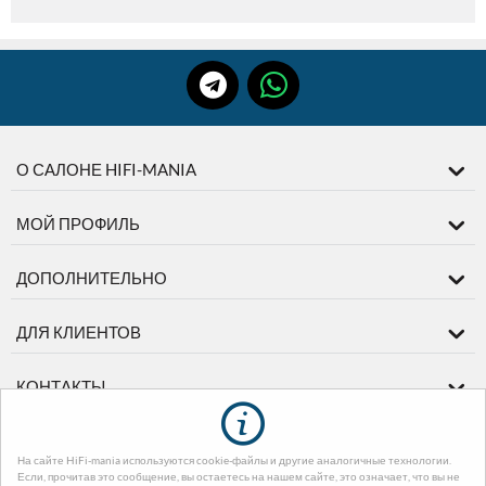
О САЛОНЕ HIFI-MANIA
МОЙ ПРОФИЛЬ
ДОПОЛНИТЕЛЬНО
ДЛЯ КЛИЕНТОВ
КОНТАКТЫ
На сайте HiFi-mania используются cookie-файлы и другие аналогичные технологии.
© 2003-2026 диМЕДИА. На базе
CS-Cart - Платформа для интернет-
Если, прочитав это сообщение, вы остаетесь на нашем сайте, это означает, что вы не
магазинов
. Design by EnergoThemes -
CS-Cart Themes