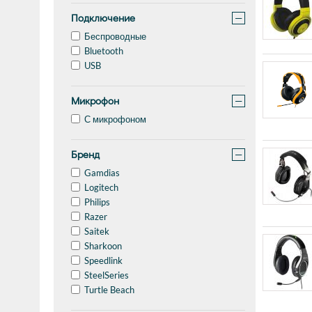
Подключение
−
Беспроводные
Bluetooth
USB
Микрофон
−
С микрофоном
Бренд
−
Gamdias
Logitech
Philips
Razer
Saitek
Sharkoon
Speedlink
SteelSeries
Turtle Beach