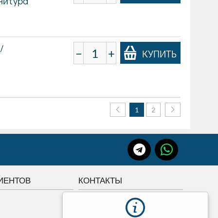
рнитура
/
−
+
КУПИТЬ
1
2
ИЕНТОВ
КОНТАКТЫ
г.Томск, Советская 84
+7 3822 507-507