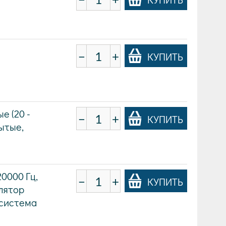
−
+
КУПИТЬ
е (20 -
−
+
КУПИТЬ
рытые,
20000 Гц,
−
+
КУПИТЬ
улятор
) система