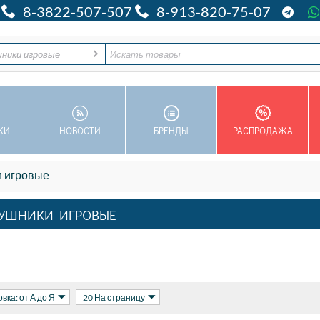
8-3822-507-507
8-913-820-75-07
ушники игровые
КИ
НОВОСТИ
БРЕНДЫ
РАСПРОДАЖА
 игровые
УШНИКИ ИГРОВЫЕ
вка: от А до Я
20 На страницу