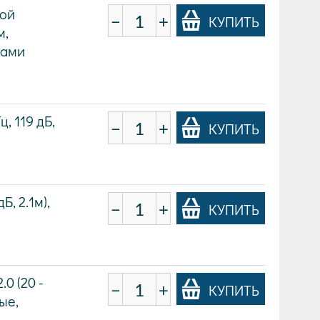
вой
−
+
КУПИТЬ
м,
мами
, 119 дБ,
−
+
КУПИТЬ
, 2.1м),
−
+
КУПИТЬ
0 (20 -
−
+
КУПИТЬ
ые,