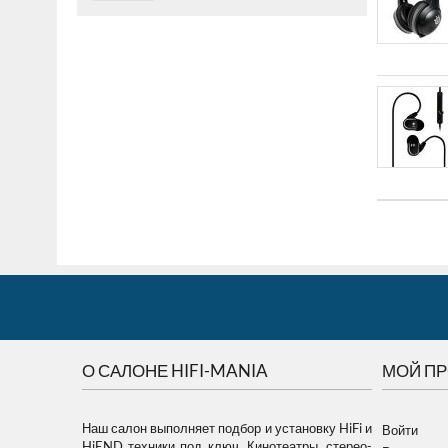
О САЛОНЕ HIFI-MANIA
МОЙ П
Наш салон выполняет подбор и установку HiFi и
Войти
HiEND техники под ключ. Кинотеатры, стерео-