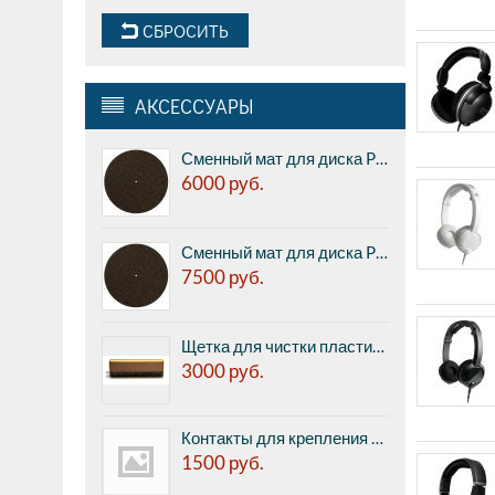
СБРОСИТЬ
АКСЕССУАРЫ
Сменный мат для диска Pro-ject CORK & RUBBER IT, 1мм (реальная толщина 2,1 мм)
6000
руб.
Сменный мат для диска Pro-ject CORK & RUBBER IT, 3мм
7500
руб.
Щетка для чистки пластинок Pro-ject BRUSH IT Premium
3000
руб.
Контакты для крепления картриджа к тонарму Pro-Ject Pin IT (8 шт. в комплекте)
1500
руб.