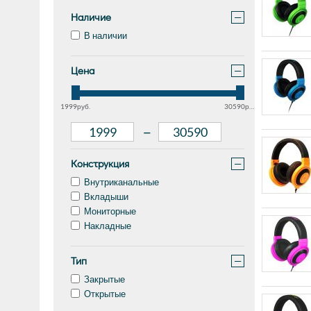
Наличие
−
В наличии
Цена
−
1999руб.
30590руб.
–
Конструкция
−
Внутриканальные
Вкладыши
Мониторные
Накладные
Тип
−
Закрытые
Открытые