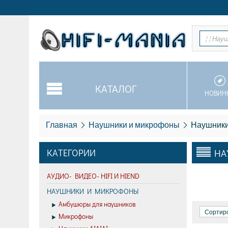
¦ ¦ На
КАТАЛОГ
НОВИН
Главная
Наушники и микрофоны
Наушники
КАТЕГОРИИ
НА
АУДИО- ВИДЕО- HIFI И HIEND
НАУШНИКИ И МИКРОФОНЫ
Амбушюры для наушников
Сортиро
Микрофоны