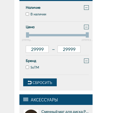
Наличие
−
В наличии
Цена
−
29999руб.
29999.01руб.
–
Бренд
−
SoTM
СБРОСИТЬ
АКСЕССУАРЫ
Сменный мат для диска Pro-ject CORK & RUBBER IT, 1мм (реальная толщина 2,1 мм)