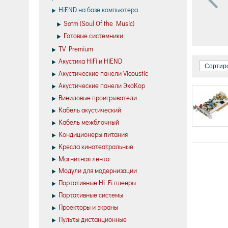
HiEND на базе компьютера
Sotm (Soul Of the Music)
Готовые системники
TV Premium
Акустика HiFi и HiEND
Сортиро
Акустические панели Vicoustic
Акустические панели ЭхоКор
Виниловые проигрыватели
Кабель акустический
Кабель межблочный
Кондиционеры питания
Кресла кинотеатральные
Магнитная лента
Модули для модернизации
Портативные Hi Fi плееры
Портативные системы
Проекторы и экраны
Пульты дистанционные