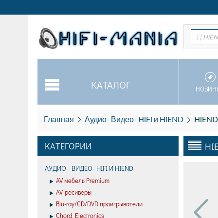
¦ ¦ Hi
КАТАЛОГ
НОВИН
Главная
Аудио- Видео- HiFi и HiEND
HiEND
КАТЕГОРИИ
HI
АУДИО- ВИДЕО- HIFI И HIEND
AV мебель Premium
AV-ресиверы
Blu-ray/CD/DVD проигрыватели
Chord Electronics