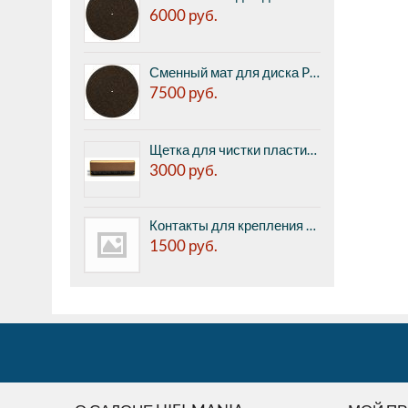
6000
руб.
Сменный мат для диска Pro-ject CORK & RUBBER IT, 3мм
7500
руб.
Щетка для чистки пластинок Pro-ject BRUSH IT Premium
3000
руб.
Контакты для крепления картриджа к тонарму Pro-Ject Pin IT (8 шт. в комплекте)
1500
руб.