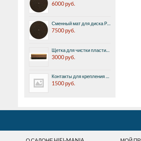
6000
руб.
Сменный мат для диска Pro-ject CORK & RUBBER IT, 3мм
7500
руб.
Щетка для чистки пластинок Pro-ject BRUSH IT Premium
3000
руб.
Контакты для крепления картриджа к тонарму Pro-Ject Pin IT (8 шт. в комплекте)
1500
руб.
О САЛОНЕ HIFI-MANIA
МОЙ П