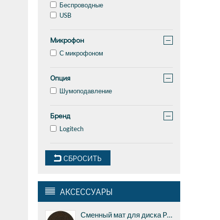
Беспроводные
USB
Микрофон
−
С микрофоном
Опция
−
Шумоподавление
Бренд
−
Logitech
СБРОСИТЬ
АКСЕССУАРЫ
Сменный мат для диска Pro-ject CORK & RUBBER IT, 1мм (реальная толщина 2,1 мм)