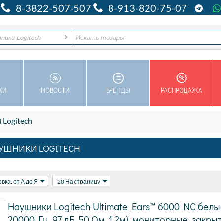
8-3822-507-507
8-913-820-75-07
шники Logitech
КИ
НОВОСТИ
БРЕНДЫ
РАСПРОДАЖА
 Logitech
УШНИКИ LOGITECH
вка: от А до Я
20 На страницу
Наушники Logitech Ultimate Ears™ 6000 NC белые,
20000 Гц, 97 дБ, 50 Ом, 1.2м), мониторные, закры