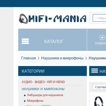
¦ ¦ Нау
КАТАЛОГ
НОВИН
Главная
Наушники и микрофоны
Наушники
КАТЕГОРИИ
НА
АУДИО- ВИДЕО- HIFI И HIEND
Сортиро
НАУШНИКИ И МИКРОФОНЫ
Амбушюры для наушников
Микрофоны