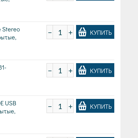
 Stereo
−
+
КУПИТЬ
крытые,
81-
−
+
КУПИТЬ
0E USB
−
+
КУПИТЬ
рытые,