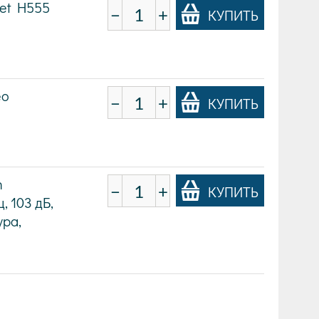
et H555
−
+
КУПИТЬ
eo
−
+
КУПИТЬ
h
−
+
КУПИТЬ
, 103 дБ,
ура,