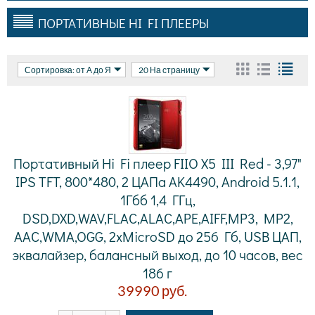
ПОРТАТИВНЫЕ HI FI ПЛЕЕРЫ
Сортировка: от А до Я
20 На страницу
Портативный Hi Fi плеер FIIO X5 III Red - 3,97"
IPS TFT, 800*480, 2 ЦАПа AK4490, Android 5.1.1,
1Гбб 1,4 ГГц,
DSD,DXD,WAV,FLAC,ALAC,APE,AIFF,MP3, MP2,
AAC,WMA,OGG, 2хMicroSD до 256 Гб, USB ЦАП,
эквалайзер, балансный выход, до 10 часов, вес
186 г
39990
руб.