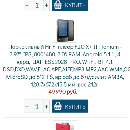
−
+
КУПИТЬ
Портативный Hi Fi плеер FIIO X7 II titanium -
3.97" IPS, 800*480, 2 Гб RAM, Android 5.1.1 , 4
ядра, ЦАП ESS9028 PRO, Wi-Fi, BT 4.1,
DSD,DXD,WAV,FLAC,APE,AIFF,MP3,MP2,AAC,WMA,O
MicroSD до 512 Гб, вр раб до 8 ч,усилит AM3А,
128.7х67.2x15.5 мм, вес 212г.
49990
руб.
−
+
КУПИТЬ