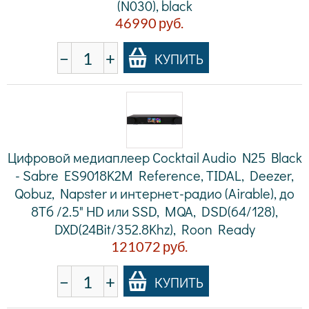
(N030), black
46990
руб.
−
+
КУПИТЬ
Цифровой медиаплеер Cocktail Audio N25 Black
- Sabre ES9018K2M Reference, TIDAL, Deezer,
Qobuz, Napster и интернет-радио (Airable), до
8Tб /2.5" HD или SSD, MQA, DSD(64/128),
DXD(24Bit/352.8Khz), Roon Ready
121072
руб.
−
+
КУПИТЬ