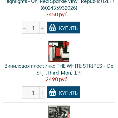
Highlights - On Red Sparkle Vinyl (Republic) (2LP)
(602435932026)
7450
руб.
−
+
КУПИТЬ
Виниловая пластинка THE WHITE STRIPES - De
Stijl (Third Man) (LP)
2490
руб.
−
+
КУПИТЬ