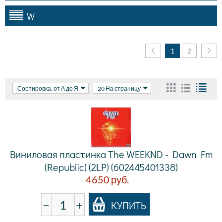
W
1
2
Сортировка: от А до Я
20 На страницу
Виниловая пластинка The WEEKND - Dawn Fm
(Republic) (2LP) (602445401338)
4650
руб.
−
+
КУПИТЬ