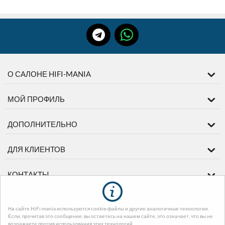
О САЛОНЕ HIFI-MANIA
МОЙ ПРОФИЛЬ
ДОПОЛНИТЕЛЬНО
ДЛЯ КЛИЕНТОВ
КОНТАКТЫ
На сайте HiFi-mania используются cookie-файлы и другие аналогичные технологии.
© 2003-2026 диМЕДИА. На базе
CS-Cart - Платформа для интернет-
Если, прочитав это сообщение, вы остаетесь на нашем сайте, это означает, что вы не
магазинов
. Design by EnergoThemes -
CS-Cart Themes
возражаете против использования этих технологий.