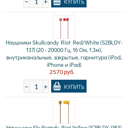
−
+
КУПИТЬ
Наушники Skullcandy Riot Red/White (S2BLDY-
137) (20 - 20000 Гц, 16 Ом, 1.3м),
внутриканальные, закрытые, гарнитура (iPod,
iPhone и iPad)
2570
руб.
−
+
КУПИТЬ
Наушники Skullcandy Riot Yellow (S2BLDY-083)