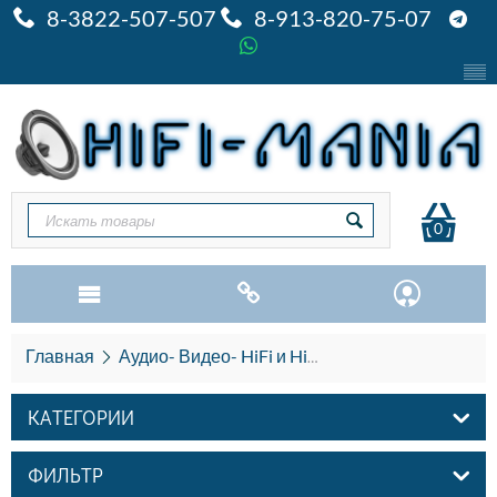
8-3822-507-507
8-913-820-75-07
0
Главная
Аудио- Видео- HiFi и HiEND
AV мебель Pre
КАТЕГОРИИ
ФИЛЬТР