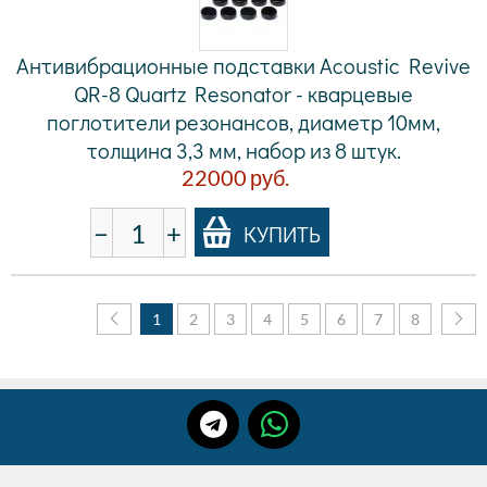
Антивибрационные подставки Acoustic Revive
QR-8 Quartz Resonator - кварцевые
поглотители резонансов, диаметр 10мм,
толщина 3,3 мм, набор из 8 штук.
22000
руб.
−
+
КУПИТЬ
1
2
3
4
5
6
7
8