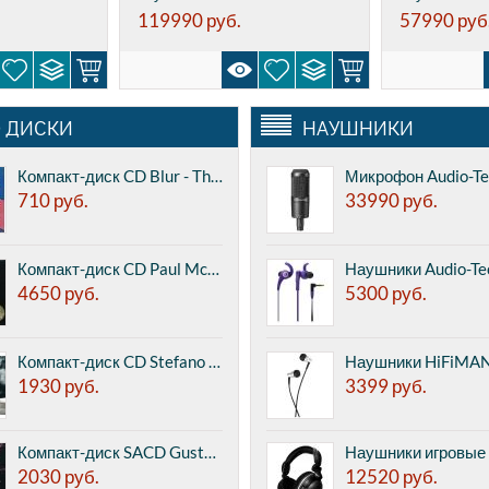
119990
руб.
57990
руб
 ДИСКИ
НАУШНИКИ
Компакт-диск CD Blur - The Best Of (Parlophone) (CD)
710
руб.
33990
руб.
Компакт-диск CD Paul McCartney - McCartney (Capitol) (CD)
4650
руб.
5300
руб.
Компакт-диск CD Stefano Bollani Trio with Mark Turner, Bill Frisell, Jesper Bodilsen, Morten Lund - Joy In Splite Of Everything (ECM) (1CD)
1930
руб.
3399
руб.
Компакт-диск SACD Gustav Mahler - Symphony No.4 - London Symphony Orchestra, Valery Gergiev (conductor), Laura Claycomb (soprano) (LSO & Naxos) (SACD)
2030
руб.
12520
руб.