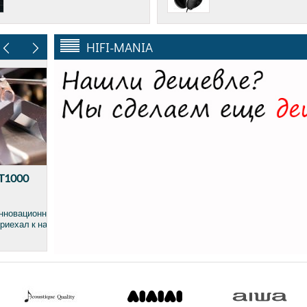
HIFI-MANIA
кой
..