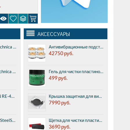
.
АКСЕССУАРЫ
Микрофон Audio-Technica AT2050 - конденсаторный микрофон с кардиодной направленностью, 20-20 000 Гц, соотношение сигнал/шум: 77 дБ, сопротивление 120 Ом.
Антивибрационные подставки Quadraspire QPlus Advanced - комплект из 4-х штук, для установки под ножки аппаратуры.
42750
руб.
Наушники Audio-Technica ATH-CKX7 PL (10 - 24000 Гц, 16 Ом, 102 дБ, 1.2м), внутриканальные, закрытые
Гель для чистки пластинок Premiera PK-108 - пыль прилипает и остается на чистящем средстве, можно чистить как пластинки, так и иголки (просто опуская и поднимая тонарм с иглой на гель)
499
руб.
Наушники HiFiMAN RE-400 (15 - 22000 Гц, 32 Ом, 102 дБ, 1.2м), внутриканальные, закрытые
Крышка защитная для винилового проигрывателя Pro-Ject COVER IT E
7990
руб.
Наушники игровые SteelSeries 5H v2 (16 - 28000 Гц, 110 дБ, 40 Ом, 1+2м), мониторные, закрытые, гарнитура, серебристые
Щетка для чистки пластинок Ortofon Record brush - антистатическая, карбоновые волокна (9999809)
3690
руб.