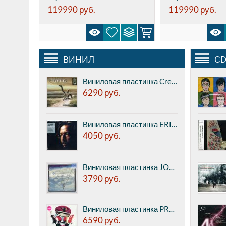
119990
руб.
119990
руб.
ВИНИЛ
CD
Виниловая пластинка Creed - Human Clay - On Grey Smoke Vinyl (Craft Recordings) (2LP)
6290
руб.
Виниловая пластинка ERIC CLAPTON - Journeyman (Reprise) (2LP)
4050
руб.
Виниловая пластинка JOE BONAMASSA - A New Day Now - 20th Anniversary Limited Edition On Blue And White Sunburst Vinyl (Mascot Records) (2LP)
3790
руб.
Виниловая пластинка PRODIGY - Always Outnumbered, Never Outgunned (XL) (LP)
6590
руб.