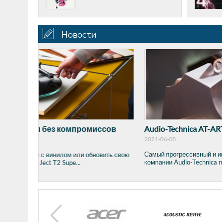
Новости
ссов
Audio-Technica AT-ART1000
2021-06-08
Самый прогрессивный и инновационный картридж от японс
вить свою
компании Audio-Technica приехал к нам для демонстрации и .