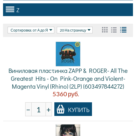
Z
Сортировка: от А до Я
20 На страницу
Виниловая пластинка ZAPP & ROGER- All The
Greatest Hits - On Pink-Orange and Violent-
Magenta Vinyl (Rhino) (2LP) (603497844272)
5360
руб.
−
+
КУПИТЬ