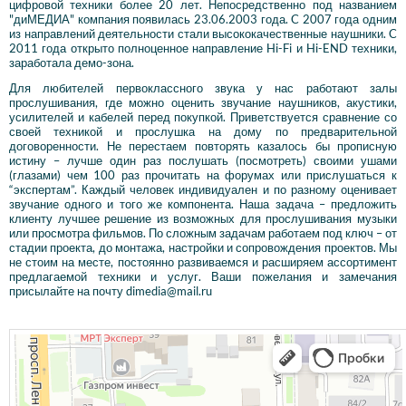
цифровой техники более 20 лет. Непосредственно под названием
"диМЕДИА" компания появилась 23.06.2003 года. C 2007 года одним
из направлений деятельности стали высококачественные наушники. C
2011 года открыто полноценное направление Hi-Fi и Hi-END техники,
заработала демо-зона.
Для любителей первоклассного звука у нас работают залы
прослушивания, где можно оценить звучание наушников, акустики,
усилителей и кабелей перед покупкой. Приветствуется сравнение со
своей техникой и прослушка на дому по предварительной
договоренности. Не перестаем повторять казалось бы прописную
истину – лучше один раз послушать (посмотреть) своими ушами
(глазами) чем 100 раз прочитать на форумах или прислушаться к
“экспертам”. Каждый человек индивидуален и по разному оценивает
звучание одного и того же компонента. Наша задача – предложить
клиенту лучшее решение из возможных для прослушивания музыки
или просмотра фильмов. По сложным задачам работаем под ключ – от
стадии проекта, до монтажа, настройки и сопровождения проектов. Мы
не стоим на месте, постоянно развиваемся и расширяем ассортимент
предлагаемой техники и услуг. Ваши пожелания и замечания
присылайте на почту dimedia@mail.ru