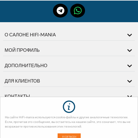
О САЛОНЕ HIFI-MANIA
МОЙ ПРОФИЛЬ
ДОПОЛНИТЕЛЬНО
ДЛЯ КЛИЕНТОВ
КОНТАКТЫ
На сайте HiFi-mania используются cookie-файлы и другие аналогичные технологии.
© 2003-2026 диМЕДИА. На базе
CS-Cart - Платформа для интернет-
Если, прочитав это сообщение, вы остаетесь на нашем сайте, это означает, что вы не
магазинов
. Design by EnergoThemes -
CS-Cart Themes
возражаете против использования этих технологий.
Я СОГЛАСЕН