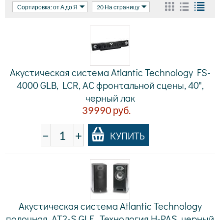
Сортировка: от А до Я
20 На страницу
Акустическая система Atlantic Technology FS-
4000 GLB, LCR, АС фронтальной сцены, 40",
черный лак
39990
руб.
−
+
КУПИТЬ
Акустическая система Atlantic Technology
полочная, AT2-S GLF , Технология H-PAS, черный