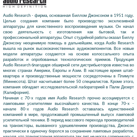
Audio Research - фирма, основанная Биллом Джонсоном в 1951 году.
Целью создания компании было производство эксклюзивной
аппаратуры для качественного воспроизведения музыки. Он начал
свою деятельность с изготовления как бытовой, так и
профессиональной аппаратуры. Опыт студийной работы оказал Биллу
Джонсону неоценимую помощь в дальнейшем, когда Audio Research
вышла на рынок высококачественных аудиокомпонентов. Все новые
модели аппаратуры создаются на основе колоссального опыта
разработок и опробованных технологических приемов. Продукция
Audio Research благодаря обширной сети дистрибьюторов известна во
многих странах Америки, Европы и Азии. В настоящее время штаб-
квартира и производственные мощности сосредоточены в Плимуте
(Миннесота). Штат насчитывает более 50 специалистов. Кроме этого,
компания обладает исследовательской лабораторией в Палм Дезерт
(Калифорния).
Начиная с 70-х годов имя Audio Research прочно ассоциируется с
ламповыми усилителями высочайшего качества. В конце 70-х -
начале 80-х годов Audio Research оставалась единственной
компанией в мире, продолжавшей промышленный выпуск ламповой
усилительной техники. В период массового перехода производителей
на транзисторы, вызванного удешевлением производства, Джонсон
практически в одиночку боролся за сохранение ламповых разработок,
находя, что транзисторная аппаратура тех лет не могла соперничать с