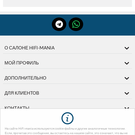
О САЛОНЕ HIFI-MANIA
МОЙ ПРОФИЛЬ
ДОПОЛНИТЕЛЬНО
ДЛЯ КЛИЕНТОВ
КОНТАКТЫ
На сайте HiFi-mania используются cookie-файлы и другие аналогичные технологии.
© 2003-2026 диМЕДИА. На базе
CS-Cart - Платформа для интернет-
Если, прочитав это сообщение, вы остаетесь на нашем сайте, это означает, что вы не
магазинов
. Design by EnergoThemes -
CS-Cart Themes