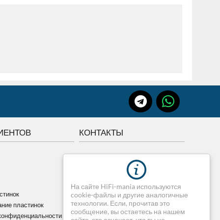
ИЕНТОВ
КОНТАКТЫ
г.Томск, Советская 84
+7 3822 507-507
+7 913-820-75-07
На сайте HiFi-mania используются
dimedia@mail.ru
стинок
cookie-файлы и другие аналогичные
технологии. Если, прочитав это
ние пластинок
сообщение, вы остаетесь на нашем
конфиденциальности