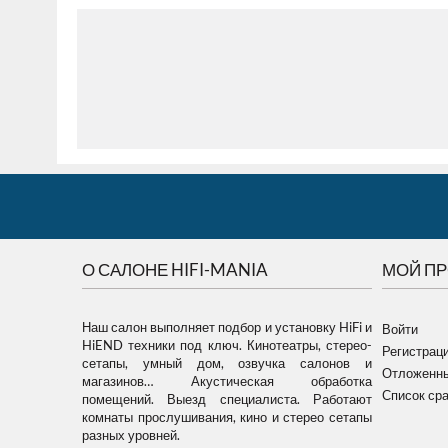
О САЛОНЕ HIFI-MANIA
МОЙ П
Наш салон выполняет подбор и установку HiFi и
Войти
HiEND техники под ключ. Кинотеатры, стерео-
Регистрац
сетапы, умный дом, озвучка салонов и
Отложенны
магазинов… Акустическая обработка
Список ср
помещений. Выезд специалиста. Работают
комнаты прослушивания, кино и стерео сетапы
разных уровней.