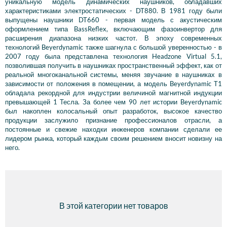
уникальную модель динамических наушников, обладавших
характеристиками электростатических - DT880. В 1981 году были
выпущены наушники DT660 - первая модель с акустическим
оформлением типа BassReflex, включающим фазоинвертор для
расширения диапазона низких частот. В эпоху современных
технологий Beyerdynamic также шагнула с большой уверенностью - в
2007 году была представлена технология Headzone Virtual 5.1,
позволившая получить в наушниках пространственный эффект, как от
реальной многоканальной системы, меняя звучание в наушниках в
зависимости от положения в помещении, а модель Beyerdynamic T1
обладала рекордной для индустрии величиной магнитной индукции
превышающей 1 Тесла. За более чем 90 лет истории Beyerdynamic
был накоплен колосальный опыт разработок, высокое качество
продукции заслужило признание профессионалов отрасли, а
постоянные и свежие находки инженеров компании сделали ее
лидером рынка, который каждым своим решением вносит новизну на
него.
В этой категории нет товаров