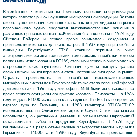
Beyerdynamic - компания из Германии, основной специализацией
которой является рынок наушников и микрофонной продукции. За годы
своего существования компания стала настоящим лидером на рынке
персонального аудио, предлагая высококачественные решения в
различных ценновых сегментах.Компания была основана в 1924 году
Ойгеном Байером и первое время занималась созданием и
производством колонок для кинотеатров. В 1937 году на рынок были
выпущены Beyerdynamic DT48, ставшие первыми в мире
электродинамическими головными телефонами, наработки которой
позже были использованы в DT48S, ставшими первой в мире моделью
стереофонических наушников. Компания сумела шагнуть дальше
своих ближайших конкурентов и стать настоящим пионером на рынке.
Отрасль производства и разработки высококачественных
микрофонных систем для Beyerdynamic также стала успешной сферой
деятельности - в 1963 году микрофоны M88 были использованы во
время первого официального приезда королевы Елизаветы II, в 1966
году модель E1000 использовалась группой The Beatles во время их
первого тура по Германии, а в 1988 гарнитуры DT108/DT109
использовались на Олимпийских играх в Сеуле. С тех пор многие
исполнители, общественные деятели и организаторы мероприятий
останавливают выбор на продукции Beyerdynamic. В 1976 году
компанией были разработаны первые электростатические наушники
Германии - ЕТ1000, а в 1980 году Beyerdynamic представляют