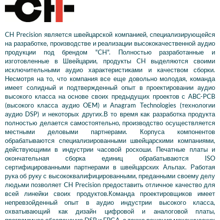
CH Precision является швейцарской компанией, специализирующейся
на разработке, производстве и реализации высококачественной аудио
продукции под брендом "CH". Полностью разработанные и
изготовленные в Швейцарии, продукты CH выделяются своими
исключительными аудио характеристиками и качеством сборки.
Несмотря на то, что компания все еще довольно молодая, команда
имеет солидный и подтвержденный опыт в проектировании аудио
высокого класса на основе своих предыдущих проектов с ABC-PCB
(высокого класса аудио OEM) и Anagram Technologies (технологии
аудио DSP) и некоторых других.В то время как разработка продукта
полностью делается самостоятельно, производство осуществляется
местными деловыми партнерами. Корпуса компонентов
обрабатываются специализированными швейцарскими компаниями,
действующими в индустрии часовой роскоши. Печатные платы и
окончательная сборка единиц обрабатываются ISO
сертифицированными партнерами в швейцарских Альпах. Работая
рука об руку с высококвалифицированными, преданными своему делу
людьми позволяет CH Precision предоставить отличное качество для
всей линейки своих продуктов.Команда проектировщиков имеет
непревзойденный опыт в аудио индустрии высокого класса,
охватывающий как дизайн цифровой и аналоговой платы,
программное обеспечение DSP и FPGA, а также решения механических