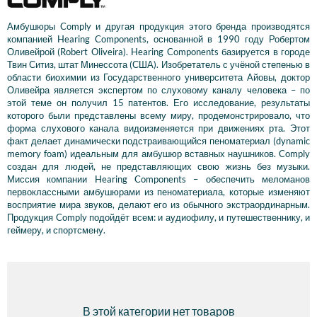
Амбушюры Comply и другая продукция этого бренда производятся
компанией Hearing Components, основанной в 1990 году Робертом
Оливейрой (Robert Oliveira). Hearing Components базируется в городе
Твин Ситиз, штат Минессота (США). Изобретатель с учёной степенью в
области биохимии из Государственного университета Айовы, доктор
Оливейра является экспертом по слуховому каналу человека – по
этой теме он получил 15 патентов. Его исследование, результаты
которого были представлены всему миру, продемонстрировало, что
форма слухового канала видоизменяется при движениях рта. Этот
факт делает динамически подстраивающийся пеноматериал (dynamic
memory foam) идеальным для амбушюр вставных наушников. Comply
создан для людей, не представляющих свою жизнь без музыки.
Миссия компании Hearing Components – обеспечить меломанов
первоклассными амбушюрами из пеноматериала, которые изменяют
восприятие мира звуков, делают его из обычного экстраординарным.
Продукция Comply подойдёт всем: и аудиофилу, и путешественнику, и
геймеру, и спортсмену.
В этой категории нет товаров