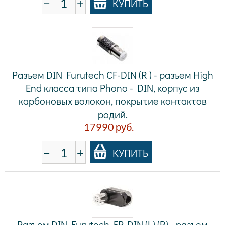
−
+
КУПИТЬ
Разъем DIN Furutech CF-DIN (R ) - разъем High
End класса типа Phono - DIN, корпус из
карбоновых волокон, покрытие контактов
родий.
17990
руб.
−
+
КУПИТЬ
Разъем DIN Furutech FP-DIN (L) (R) - разъем