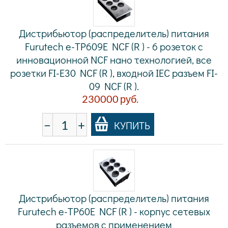
Дистрибьютор (распределитель) питания
Furutech e-TP609E NCF (R ) - 6 розеток с
инновационной NCF нано технологией, все
розетки FI-E30 NCF (R ), входной IEC разъем FI-
09 NCF (R ).
230000
руб.
−
+
КУПИТЬ
Дистрибьютор (распределитель) питания
Furutech e-TP60E NCF (R ) - корпус сетевых
разъемов с применением