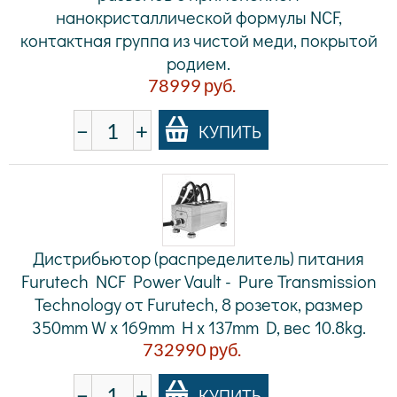
нанокристаллической формулы NCF,
контактная группа из чистой меди, покрытой
родием.
78999
руб.
−
+
КУПИТЬ
Дистрибьютор (распределитель) питания
Furutech NCF Power Vault - Pure Transmission
Technology от Furutech, 8 розеток, размер
350mm W x 169mm H x 137mm D, вес 10.8kg.
732990
руб.
−
+
КУПИТЬ