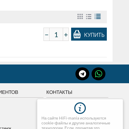
−
+
КУПИТЬ
ИЕНТОВ
КОНТАКТЫ
г.Томск, Советская 84
+7 3822 507-507
На сайте HiFi-mania используются
+7 913-820-75-07
cookie-файлы и другие аналогичные
dimedia@mail.ru
технологии. Если, прочитав это
стинок