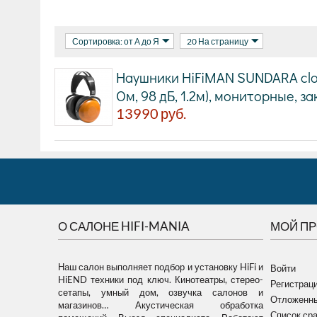
Сортировка: от А до Я
20 На страницу
Наушники HiFiMAN SUNDARA close
Ом, 98 дБ, 1.2м), мониторные, з
13990
руб.
О САЛОНЕ HIFI-MANIA
МОЙ П
Наш салон выполняет подбор и установку HiFi и
Войти
HiEND техники под ключ. Кинотеатры, стерео-
Регистрац
сетапы, умный дом, озвучка салонов и
Отложенны
магазинов… Акустическая обработка
Список ср