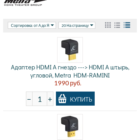
Сортировка: от А до Я
20 На страницу
Адаптер HDMI A гнездо ---> HDMI A штырь,
угловой, Metra HDM-RAMINI
1990
руб.
−
+
КУПИТЬ