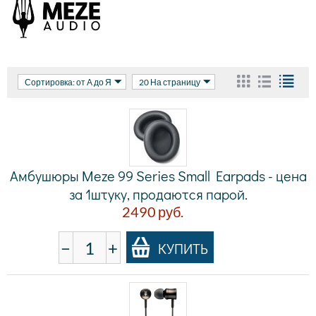
Сортировка: от А до Я
20 На страницу
Амбушюры Meze 99 Series Small Earpads - цена
за 1штуку, продаются парой.
2490
руб.
−
+
КУПИТЬ