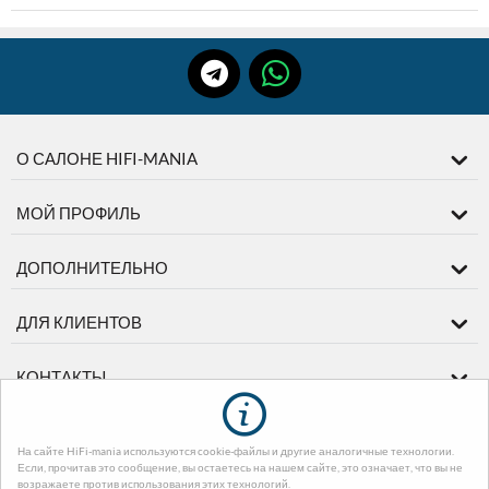
О САЛОНЕ HIFI-MANIA
МОЙ ПРОФИЛЬ
ДОПОЛНИТЕЛЬНО
ДЛЯ КЛИЕНТОВ
КОНТАКТЫ
На сайте HiFi-mania используются cookie-файлы и другие аналогичные технологии.
© 2003-2026 диМЕДИА. На базе
CS-Cart - Платформа для интернет-
Если, прочитав это сообщение, вы остаетесь на нашем сайте, это означает, что вы не
магазинов
. Design by EnergoThemes -
CS-Cart Themes
возражаете против использования этих технологий.