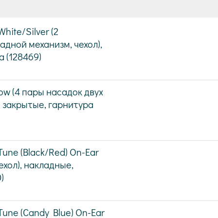
ite/Silver (2
адной механизм, чехол),
 (128469)
low (4 пары насадок двух
, закрытые, гарнитура
une (Black/Red) On-Ear
хол), накладные,
)
une (Candy Blue) On-Ear