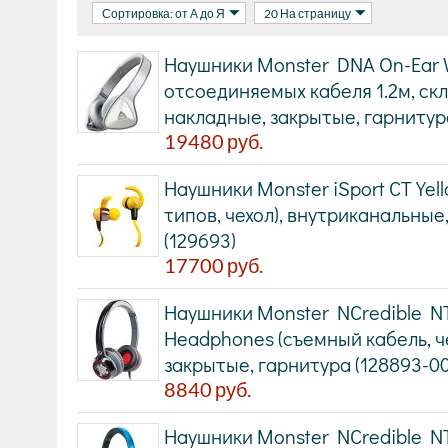
Сортировка: от А до Я
20 На страницу
Наушники Monster DNA On-Ear Wh
отсоединяемых кабеля 1.2м, скл
накладные, закрытые, гарнитура
19480
руб.
Наушники Monster iSport CT Yel
типов, чехол), внутриканальные
(129693)
17700
руб.
Наушники Monster NCredible NT
Headphones (съемный кабель, че
закрытые, гарнитура (128893-00
8840
руб.
Наушники Monster NCredible NT