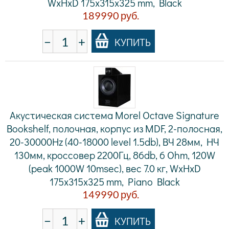
WxHxD 175x315x325 mm, Black
189990
руб.
−
+
КУПИТЬ
Акустическая система Morel Octave Signature
Bookshelf, полочная, корпус из MDF, 2-полосная,
20-30000Hz (40-18000 level 1.5db), ВЧ 28мм, НЧ
130мм, кроссовер 2200Гц, 86db, 6 Ohm, 120W
(peak 1000W 10msec), вес 7.0 кг, WxHxD
175x315x325 mm, Piano Black
149990
руб.
−
+
КУПИТЬ