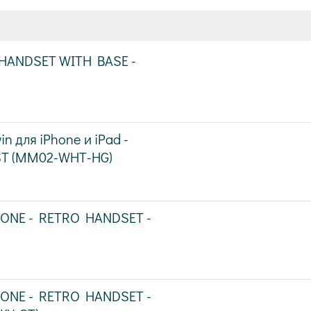
- HANDSET WITH BASE -
n для iPhone и iPad -
ST (MM02-WHT-HG)
HONE - RETRO HANDSET -
HONE - RETRO HANDSET -