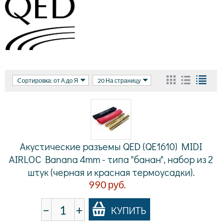
Сортировка: от А до Я
20 На страницу
Акустические разъемы QED (QE1610) MIDI
AIRLOC Banana 4mm - типа "банан", набор из 2
штук (черная и красная термоусадки).
990
руб.
−
+
КУПИТЬ