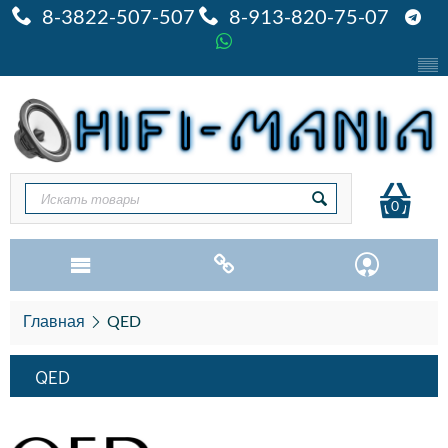
8-3822-507-507
8-913-820-75-07
0
Главная
QED
QED