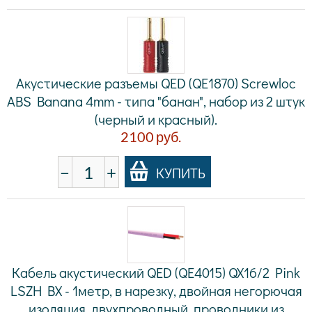
Акустические разъемы QED (QE1870) Screwloc
ABS Banana 4mm - типа "банан", набор из 2 штук
(черный и красный).
2100
руб.
−
+
КУПИТЬ
Кабель акустический QED (QE4015) QX16/2 Pink
LSZH BX - 1метр, в нарезку, двойная негорючая
изоляция, двухпроводный, проводники из