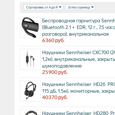
Сортировка: от А до Я
20 На страницу
Беспроводная гарнитура Sennh
(Bluetooth 2.1 + EDR, 12 г., 7,5 
разговора), внутриканальная
6360
руб.
Наушники Sennheiser CXC700 (20 -
1,2м), внутриканальные, закрыт
шумоподавление
25900
руб.
Наушники Sennheiser HD26 PRO (
115 дБ, 1.5м), мониторные, закр
40370
руб.
Наушники Sennheiser HD280 Pro b