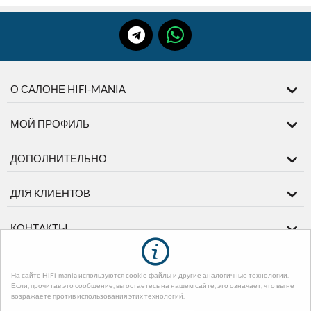
О САЛОНЕ HIFI-MANIA
МОЙ ПРОФИЛЬ
ДОПОЛНИТЕЛЬНО
ДЛЯ КЛИЕНТОВ
КОНТАКТЫ
На сайте HiFi-mania используются cookie-файлы и другие аналогичные технологии.
© 2003-2026 диМЕДИА. На базе
CS-Cart - Платформа для интернет-
Если, прочитав это сообщение, вы остаетесь на нашем сайте, это означает, что вы не
магазинов
. Design by EnergoThemes -
CS-Cart Themes
возражаете против использования этих технологий.