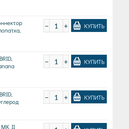
оннектор
−
+
КУПИТЬ
лопатка,
BRID,
−
+
КУПИТЬ
Banana
BRID,
−
+
КУПИТЬ
 углерод
 MK II