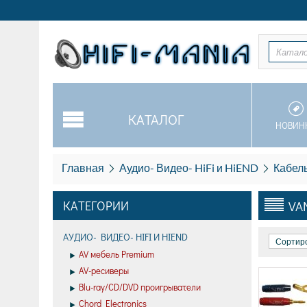
Катал
КАТАЛОГ
НОВИН
Главная
Аудио- Видео- HiFi и HiEND
Кабель
КАТЕГОРИИ
VA
АУДИО- ВИДЕО- HIFI И HIEND
Сортиро
AV мебель Premium
AV-ресиверы
Blu-ray/CD/DVD проигрыватели
Chord Electronics