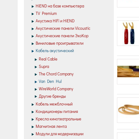
HiEND на базе компьютера
TV Premium
Акустика HiFi и HiEND
Акустические панели Vicoustic
Акустические панели ЭхоКор
Виниловые проигрыватели
Кабель акустический
Real Cable
Supra
The Chord Company
Van Den Hul
WireWorld Company
Другие бренды
Кабель межблочный
Кондиционеры питания
Кресла кинотеатральные
Магнитная лента
Модули для модернизации