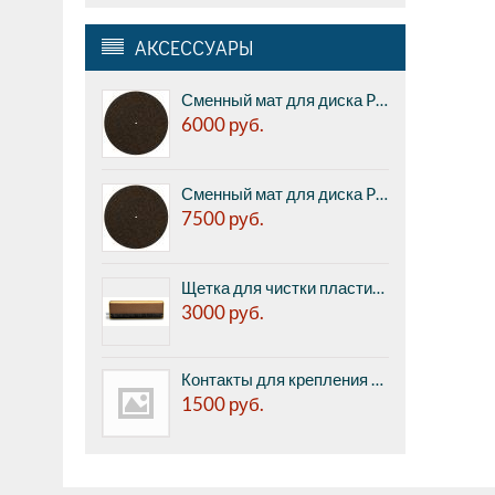
АКСЕССУАРЫ
Сменный мат для диска Pro-ject CORK & RUBBER IT, 1мм (реальная толщина 2,1 мм)
6000
руб.
Сменный мат для диска Pro-ject CORK & RUBBER IT, 3мм
7500
руб.
Щетка для чистки пластинок Pro-ject BRUSH IT Premium
3000
руб.
Контакты для крепления картриджа к тонарму Pro-Ject Pin IT (8 шт. в комплекте)
1500
руб.