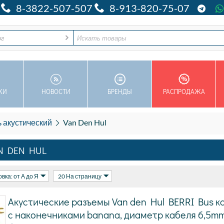
8-3822-507-507
8-913-820-75-07
ог
КИ
НОВОСТИ
БРЕНДЫ
РАСПРОДАЖА
 акустический
Van Den Hul
N DEN HUL
вка: от А до Я
20 На страницу
Акустические разъемы Van den Hul BERRI Bus к
с наконечниками banana, диаметр кабеля 6,5mm