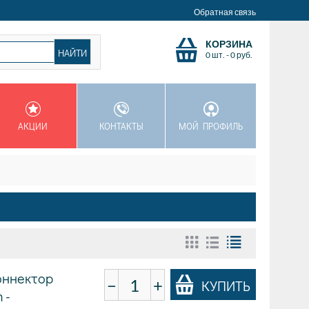
Обратная связь
КОРЗИНА
0 шт.
-
0
руб.
АКЦИИ
КОНТАКТЫ
МОЙ ПРОФИЛЬ
оннектор
−
+
КУПИТЬ
 -