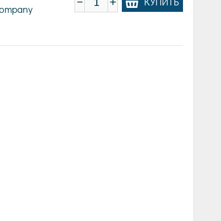
−
+
КУПИТЬ
 Company