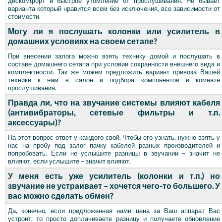
дискомфорт и быстрое утомление от прослушивания. Не бывает
варианта который нравится всем без исключения, все зависимости от
стоимости.
Могу ли я послушать колонки или усилитель в
домашних условиях на своем сетапе?
При внесении залога можно взять технику домой и послушать в
составе домашнего сетапа при условии сохранности внешнего вида и
комплектности. Так же можем предложить вариант привоза Вашей
техники к нам в салон и подбора компонентов в комнате
прослушивания.
Правда ли, что на звучание системы влияют кабеля
(антивибраторы, сетевые фильтры и т.п.
аксессуары)?
На этот вопрос ответ у каждого свой. Чтобы его узнать, нужно взять у
нас на пробу под залог пачку кабелей разных производителей и
попробовать. Если не услышите разницы в звучании – значит не
влияют, если услышите – значит влияют.
У меня есть уже усилитель (колонки и т.п.) но
звучание не устраивает – хочется чего-то большего. У
вас можно сделать обмен?
Да, конечно, если предложенная нами цена за Ваш аппарат Вас
устроит, то просто доплачиваете разницу и получаете обновление