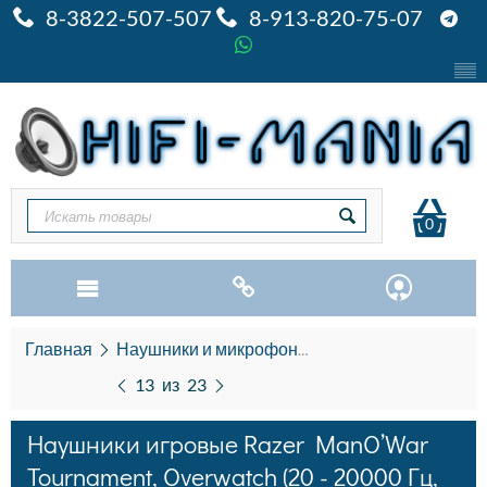
8-3822-507-507
8-913-820-75-07
0
Главная
Наушники и микрофоны
Наушники игровы
13
из
23
Наушники игровые Razer ManO’War
Tournament, Overwatch (20 - 20000 Гц,