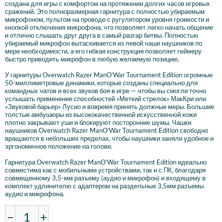
создана для игры с комфортом на протяжении долгих часов игровых
сражений. Это полноразмерная гарнитура с полностью убираемым
микрофоном, пультом на проводе с ругулятором уровня громкости и
кнопкой отключения микрофона, что позволяет легко начать общение
и отлично слышать друг друга в самый разгар битвы. Полностью
убираемый микрофон вытаскивается из левой чаши наушников по
мере необходимости, а его гибкая конструкция позволяет геймеру
быстро приводить микрофон в любую желаемую позицию.
У гарнитуры
Overwatch Razer ManO’War Tournament Edition
огромные
50-миллиметровые динамики, которые созданы специально для
командных чатов и всех звуков боя в игре — чтобы вы смогли точно
услышать применение способностей «Меткий стрелок» МакКри или
«Звуковой барьер» Лусио и вовремя принять должные меры. Большие
толстые амбушюры из высококачественной искусственной кожи
плотно закрывают уши и блокируют посторонние шумы. Чашки
наушников
Overwatch Razer ManO’War Tournament Edition
свободно
вращаются в небольших пределах, чтобы наушники заняли удобное и
эргономичное положение на голове.
Гарнитура
Overwatch Razer ManO’War Tournament Edition
идеально
совместима как с мобильными устройствами, так и с ПК, благодаря
совмещенному 3,5-мм разъему (аудио и микрофон) и входящему в
комплект удлинителю с адаптером на раздельные 3,5мм разъемы
аудио и микрофона.
−
+