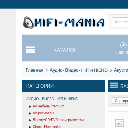
Катал
КАТАЛОГ
НОВИН
Главная
Аудио- Видео- HiFi и HiEND
Акуст
КАТЕГОРИИ
БА
АУДИО- ВИДЕО- HIFI И HIEND
Сортиро
AV мебель Premium
AV-ресиверы
Blu-ray/CD/DVD проигрыватели
Chord Electronics