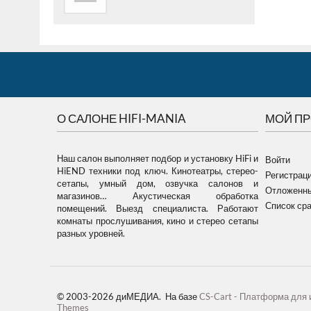
О САЛОНЕ HIFI-MANIA
МОЙ П
Наш салон выполняет подбор и установку HiFi и
Войти
HiEND техники под ключ. Кинотеатры, стерео-
Регистрац
сетапы, умный дом, озвучка салонов и
Отложенны
магазинов… Акустическая обработка
Список ср
помещений. Выезд специалиста. Работают
комнаты прослушивания, кино и стерео сетапы
разных уровней.
© 2003-2026 диМЕДИА. На базе
CS-Cart - Платформа для 
Themes