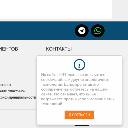
ИЕНТОВ
КОНТАКТЫ
г.Томск, Советская 84
+7 3822 507-507
На сайте HiFi-mania используются
+7 913-820-75-07
cookie-файлы и другие аналогичные
dimedia@mail.ru
технологии. Если, прочитав это
стинок
сообщение, вы остаетесь на нашем
ние пластинок
сайте, это означает, что вы не
конфиденциальности
возражаете против использования этих
технологий.
Я СОГЛАСЕН