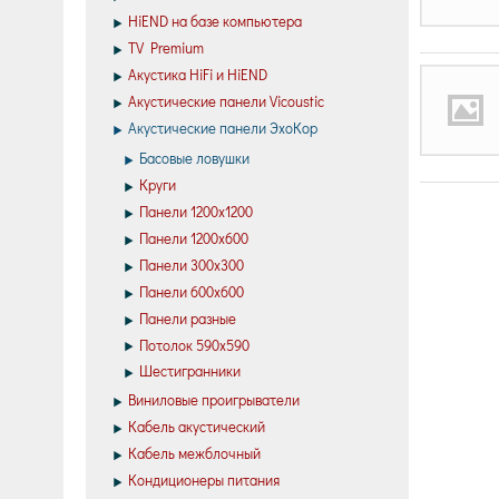
HiEND на базе компьютера
TV Premium
Акустика HiFi и HiEND
Акустические панели Vicoustic
Акустические панели ЭхоКор
Басовые ловушки
Круги
Панели 1200х1200
Панели 1200х600
Панели 300х300
Панели 600х600
Панели разные
Потолок 590х590
Шестигранники
Виниловые проигрыватели
Кабель акустический
Кабель межблочный
Кондиционеры питания