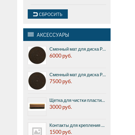
СБРОСИТЬ
АКСЕССУАРЫ
Сменный мат для диска Pro-ject CORK & RUBBER IT, 1мм (реальная толщина 2,1 мм)
6000
руб.
Сменный мат для диска Pro-ject CORK & RUBBER IT, 3мм
7500
руб.
Щетка для чистки пластинок Pro-ject BRUSH IT Premium
3000
руб.
Контакты для крепления картриджа к тонарму Pro-Ject Pin IT (8 шт. в комплекте)
1500
руб.