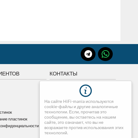
ИЕНТОВ
КОНТАКТЫ
г.Томск, Советская 84
+7 3822 507-507
На сайте HiFi-mania используются
+7 913-820-75-07
cookie-файлы и другие аналогичные
dimedia@mail.ru
технологии. Если, прочитав это
стинок
сообщение, вы остаетесь на нашем
ние пластинок
сайте, это означает, что вы не
конфиденциальности
возражаете против использования этих
технологий.