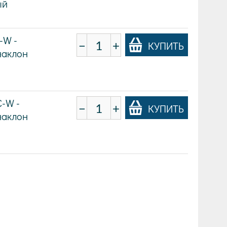
ый
-W -
−
+
КУПИТЬ
 наклон
-W -
−
+
КУПИТЬ
 наклон