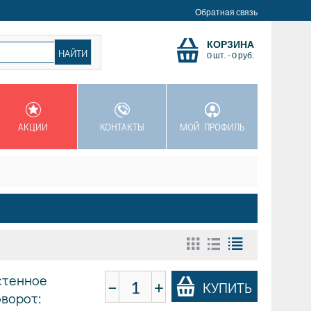
Обратная связь
КОРЗИНА
0 шт.
-
0
руб.
АКЦИИ
КОНТАКТЫ
МОЙ ПРОФИЛЬ
стенное
−
+
КУПИТЬ
оворот: