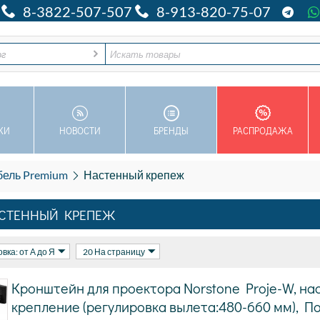
8-3822-507-507
8-913-820-75-07
ог
КИ
НОВОСТИ
БРЕНДЫ
РАСПРОДАЖА
бель Premium
Настенный крепеж
СТЕННЫЙ КРЕПЕЖ
вка: от А до Я
20 На страницу
Кронштейн для проектора Norstone Proje-W, на
крепление (регулировка вылета:480-660 мм), П