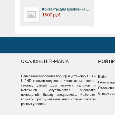
Контакты для крепления картриджа к тонарму Pro-Ject Pin IT (8 шт. в комплекте)
1500
руб.
О САЛОНЕ HIFI-MANIA
МОЙ П
Наш салон выполняет подбор и установку HiFi и
Войти
HiEND техники под ключ. Кинотеатры, стерео-
Регистрац
сетапы, умный дом, озвучка салонов и
Отложенны
магазинов… Акустическая обработка
Список ср
помещений. Выезд специалиста. Работают
комнаты прослушивания, кино и стерео сетапы
разных уровней.