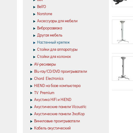
Bell'O
Norstone
Аксессуары для мебели
Виброразвязка
Другая мебель
Настенный крепеж
Стойки для аппаратуры
Стойки для колонок
AV-ресиверы
Blu-ray/CD/DVD проигрыватели
Chord Electronics
HiEND на базе компьютера
TV Premium
Акустика HiFi и HiEND
Акустические панели Vicoustic
Акустические панели ЭхоКор
Виниловые проигрыватели
Кабель акустический