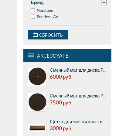
Бренд
−
Norstone
Peerless-AV
СБРОСИТЬ
АКСЕССУАРЫ
Сменный мат для диска Pro-ject CORK & RUBBER IT, 1мм (реальная толщина 2,1 мм)
6000
руб.
Сменный мат для диска Pro-ject CORK & RUBBER IT, 3мм
7500
руб.
Щетка для чистки пластинок Pro-ject BRUSH IT Premium
3000
руб.