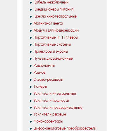
Кабель межблочный
Кондиционеры питания
Кресла кинотеатральные
Магнитная лента
Модули для модернизации
Портативные Hi Fi плееры
Портативные системы
Проекторы и экраны
Пульты дистанционные
Радиолампы
Разное
Стерео-ресиверы
Тюнеры
Усилители интегральные
Усилители мощности
Усилители предварительные
Усилители рэковые
Фонокорректоры
Цифро-аналоговые преобразователи