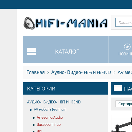
Катал
КАТАЛОГ
НОВИН
Главная
Аудио- Видео- HiFi и HiEND
AV ме
КАТЕГОРИИ
НА
АУДИО- ВИДЕО- HIFI И HIEND
Сортиро
AV мебель Premium
Artesania Audio
Bassocontinuo
BDI