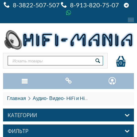
8-3822-507-507
8-913-820-75-07
0
Главная
Аудио- Видео- HiFi и HiEND
AV мебель Pre
КАТЕГОРИИ
ФИЛЬТР