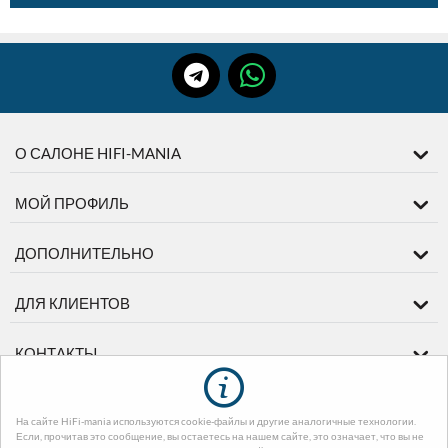
О САЛОНЕ HIFI-MANIA
МОЙ ПРОФИЛЬ
ДОПОЛНИТЕЛЬНО
ДЛЯ КЛИЕНТОВ
КОНТАКТЫ
На сайте HiFi-mania используются cookie-файлы и другие аналогичные технологии.
© 2003-2026 диМЕДИА. На базе
CS-Cart - Платформа для интернет-
Если, прочитав это сообщение, вы остаетесь на нашем сайте, это означает, что вы не
магазинов
. Design by EnergoThemes -
CS-Cart Themes