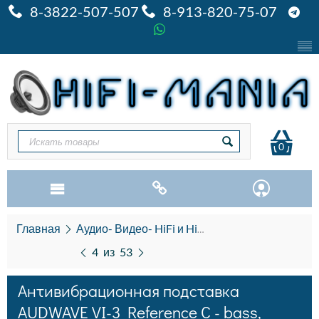
8-3822-507-507
8-913-820-75-07
0
Главная
Аудио- Видео- HiFi и HiEND
AV мебель Pre
4
из
53
Антивибрационная подставка
AUDWAVE VI-3 Reference C - bass,