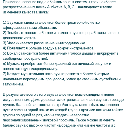
При использование под любой компонент системы трех наиболее
распространенных ножек Audwave A, B, C – наблюдаются такие
изменения качества звука:
1) Звуковая сцена становится более трехмерной с четко
сфокусированными объектами.
2) Тембры становятся богаче и намного лучше проработаны во всех
диапазонах частот.
3) Увеличивается разрешение и микродинамика.
4) Появляется больше воздуха вокруг инструментов.
5) Вокал становится более интимным (голоса дышат и вибрируют в
свободном пространстве).
6) Музыка приобретает более красивый ритмический рисунок и
впечатляющую макродинамику.
7) Каждая музыкальная нота лучше развита с более быстрым
начальным переходным процессом, более длительным сустейном и
затуханием.
В результате всего этого звук становится вовлекающим и менее
искусственным. Даже дешевая электроника начинает звучать гораздо
лучше. Дальнейшая тонкая настройка звука может быть выполнена
путем замены одной ножки из каждой группы другими ножками той же
группы по одной за раз, чтобы создать невероятно
персонализированный звуковой профиль. Также можно изменить
баланс звука с высоких частот на средние или низкие частоты и с