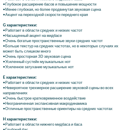
•Глубокое расширение басов и повышение мощности
•Менее глубокая, но более продвинутая звуковая сцена
•Акцент на переходной скорости переднего края
G характеристики:
•Работает в области средних и низких частот
•Насыщенный акцент на мидбасе
•Очень богатые пространственные звуки средних частот
•Больше текстур на средних частотах, но в некоторых случаях их
может быть слишком много
•Очень просторная 3D звуковая сцена
•Усиленный сустейн музыкальных нот
•Усиленное затухание музыкальных нот
E характеристики:
•Работает в области средних и низких частот
•Невероятное трехмерное расширение звуковой сцены во всех
направлениях
•Очень быстрое кратковременное воздействие
•Неограниченная экспансивная макродинамика
•Отличные пространственные ориентиры на средних частотах
H характеристики:
•Работает в области нижнего мидбаса и баса
•Глубокий бас