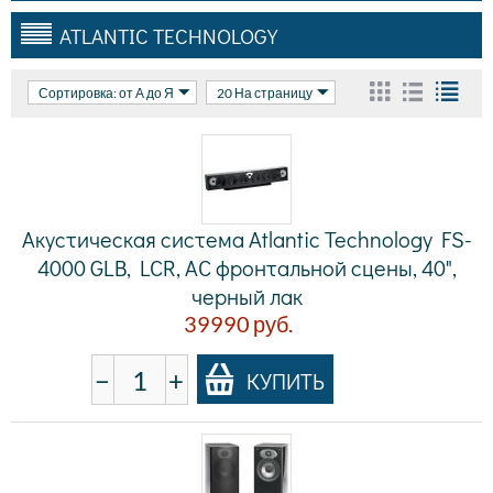
ATLANTIC TECHNOLOGY
Сортировка: от А до Я
20 На страницу
Акустическая система Atlantic Technology FS-
4000 GLB, LCR, АС фронтальной сцены, 40",
черный лак
39990
руб.
−
+
КУПИТЬ