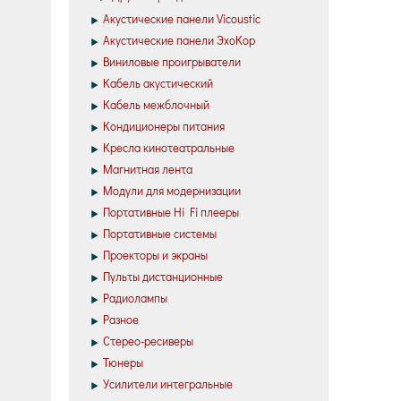
Акустические панели Vicoustic
Акустические панели ЭхоКор
Виниловые проигрыватели
Кабель акустический
Кабель межблочный
Кондиционеры питания
Кресла кинотеатральные
Магнитная лента
Модули для модернизации
Портативные Hi Fi плееры
Портативные системы
Проекторы и экраны
Пульты дистанционные
Радиолампы
Разное
Стерео-ресиверы
Тюнеры
Усилители интегральные