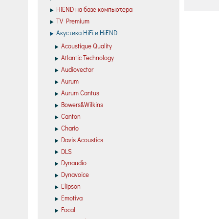
HiEND на базе компьютера
TV Premium
Акустика HiFi и HiEND
Acoustique Quality
Atlantic Technology
Audiovector
Aurum
Aurum Cantus
Bowers&Wilkins
Canton
Chario
Davis Acoustics
DLS
Dynaudio
Dynavoice
Elipson
Emotiva
Focal