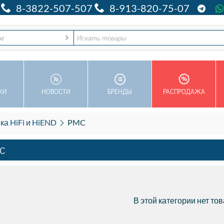
8-3822-507-507
8-913-820-75-07
ог
КИ
НОВОСТИ
БРЕНДЫ
РАСПРОДАЖА
ка HiFi и HiEND
PMC
C
В этой категории нет то