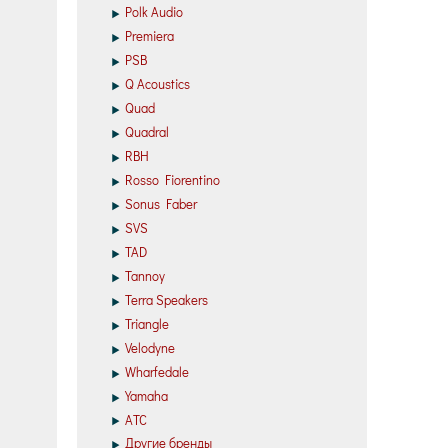
Polk Audio
Premiera
PSB
Q Acoustics
Quad
Quadral
RBH
Rosso Fiorentino
Sonus Faber
SVS
TAD
Tannoy
Terra Speakers
Triangle
Velodyne
Wharfedale
Yamaha
АТС
Другие бренды