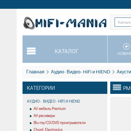
Катал
КАТАЛОГ
НОВИН
Главная
Аудио- Видео- HiFi и HiEND
Акусти
КАТЕГОРИИ
PM
АУДИО- ВИДЕО- HIFI И HIEND
AV мебель Premium
AV-ресиверы
Blu-ray/CD/DVD проигрыватели
Chord Electronics