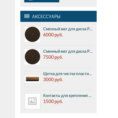
АКСЕССУАРЫ
Сменный мат для диска Pro-ject CORK & RUBBER IT, 1мм (реальная толщина 2,1 мм)
6000
руб.
Сменный мат для диска Pro-ject CORK & RUBBER IT, 3мм
7500
руб.
Щетка для чистки пластинок Pro-ject BRUSH IT Premium
3000
руб.
Контакты для крепления картриджа к тонарму Pro-Ject Pin IT (8 шт. в комплекте)
1500
руб.