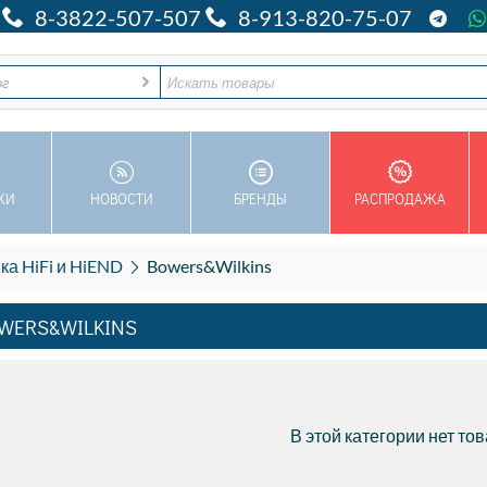
8-3822-507-507
8-913-820-75-07
ог
КИ
НОВОСТИ
БРЕНДЫ
РАСПРОДАЖА
ка HiFi и HiEND
Bowers&Wilkins
WERS&WILKINS
В этой категории нет то