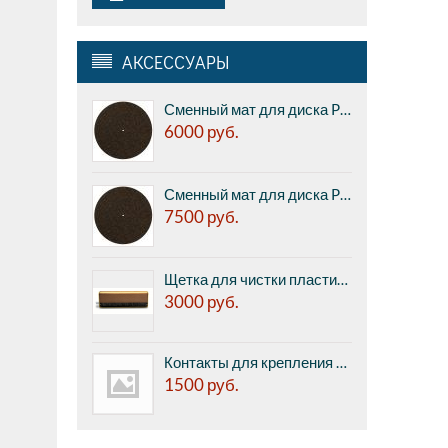
АКСЕССУАРЫ
Сменный мат для диска Pro-ject CORK & RUBBER IT, 1мм (реальная толщина 2,1 мм)
6000
руб.
Сменный мат для диска Pro-ject CORK & RUBBER IT, 3мм
7500
руб.
Щетка для чистки пластинок Pro-ject BRUSH IT Premium
3000
руб.
Контакты для крепления картриджа к тонарму Pro-Ject Pin IT (8 шт. в комплекте)
1500
руб.