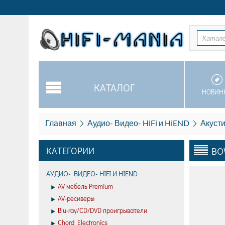
Катал
КАТАЛОГ
НОВИН
Главная
Аудио- Видео- HiFi и HiEND
Акусти
КАТЕГОРИИ
BO
АУДИО- ВИДЕО- HIFI И HIEND
AV мебель Premium
AV-ресиверы
Blu-ray/CD/DVD проигрыватели
Chord Electronics