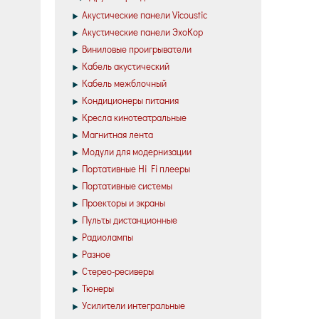
Акустические панели Vicoustic
Акустические панели ЭхоКор
Виниловые проигрыватели
Кабель акустический
Кабель межблочный
Кондиционеры питания
Кресла кинотеатральные
Магнитная лента
Модули для модернизации
Портативные Hi Fi плееры
Портативные системы
Проекторы и экраны
Пульты дистанционные
Радиолампы
Разное
Стерео-ресиверы
Тюнеры
Усилители интегральные