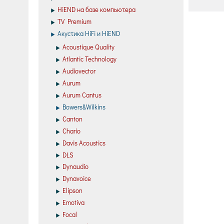
HiEND на базе компьютера
TV Premium
Акустика HiFi и HiEND
Acoustique Quality
Atlantic Technology
Audiovector
Aurum
Aurum Cantus
Bowers&Wilkins
Canton
Chario
Davis Acoustics
DLS
Dynaudio
Dynavoice
Elipson
Emotiva
Focal