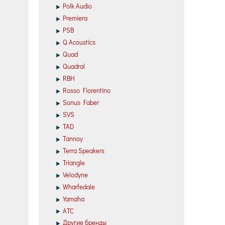
Polk Audio
Premiera
PSB
Q Acoustics
Quad
Quadral
RBH
Rosso Fiorentino
Sonus Faber
SVS
TAD
Tannoy
Terra Speakers
Triangle
Velodyne
Wharfedale
Yamaha
АТС
Другие бренды