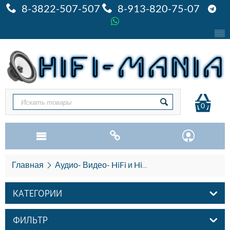
8-3822-507-507
8-913-820-75-07
0
Главная
Аудио- Видео- HiFi и HiEND
Акустика HiFi и
КАТЕГОРИИ
ФИЛЬТР