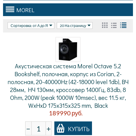
MOREL
Сортировка: от А до Я
20 На страницу
Акустическая система Morel Octave 5.2
Bookshelf, полочная, корпус из Corian, 2-
полосная, 20-40000Hz (42-18000 level 1db), ВЧ
28мм, НЧ 130мм, кроссовер 1400Гц, 83db, 8
Ohm, 200W (peak 1000W 10msec), вес 11.5 кг,
WxHxD 175x315x325 mm, Black
189990
руб.
−
+
КУПИТЬ