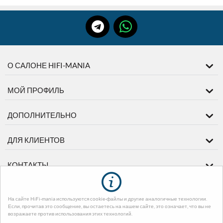
О САЛОНЕ HIFI-MANIA
МОЙ ПРОФИЛЬ
ДОПОЛНИТЕЛЬНО
ДЛЯ КЛИЕНТОВ
КОНТАКТЫ
На сайте HiFi-mania используются cookie-файлы и другие аналогичные технологии.
© 2003-2026 диМЕДИА. На базе
CS-Cart - Платформа для интернет-
Если, прочитав это сообщение, вы остаетесь на нашем сайте, это означает, что вы не
магазинов
. Design by EnergoThemes -
CS-Cart Themes
возражаете против использования этих технологий.