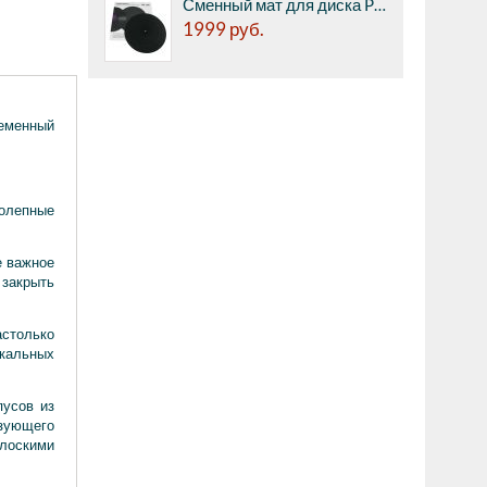
Сменный мат для диска Premiera PK-100 - из резины, диаметр 300 мм, толщина 3мм
1999
руб.
ременный
колепные
е важное
 закрыть
столько
ыкальных
пусов из
азующего
лоскими