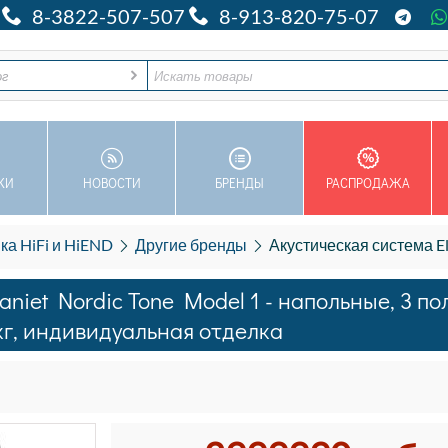
8-3822-507-507
8-913-820-75-07
ог
КИ
НОВОСТИ
БРЕНДЫ
РАСПРОДАЖА
ка HiFi и HiEND
Другие бренды
Акустическая система Electrocompaniet Nordic Tone Model 1 - нап
niet Nordic Tone Model 1 - напольные, 3 по
5кг, индивидуальная отделка