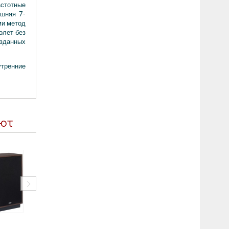
астотные
ешняя 7-
ми метод
олет без
озданных
утренние
ают
Акустическая система ELTAX Monitor PWR 1959
149990
руб.
7990
руб.