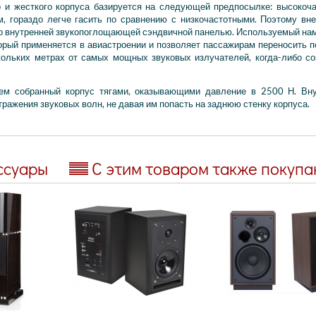
о и жесткого корпуса базируется на следующей предпосылке: высокоч
, гораздо легче гасить по сравнению с низкочастотными. Поэтому вн
о внутренней звукопоглощающей сэндвичной панелью. Используемый на
торый применяется в авиастроении и позволяет пассажирам переносить п
кольких метрах от самых мощных звуковых излучателей, когда-либо с
ем собранный корпус тягами, оказывающими давление в 2500 Н. Вн
ражения звуковых волн, не давая им попасть на заднюю стенку корпуса.
ссуары
С этим товаром также покуп