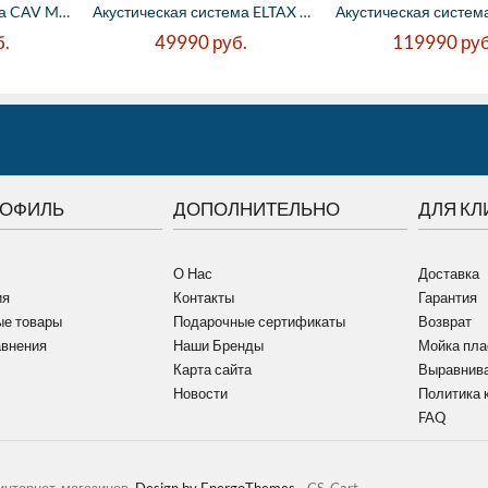
Акустическая система CAV MD-II - напольна...
Акустическая система ELTAX Monitor III BT...
б.
49990
руб.
119990
руб
РОФИЛЬ
ДОПОЛНИТЕЛЬНО
ДЛЯ КЛ
О Нас
Доставка
ия
Контакты
Гарантия
е товары
Подарочные сертификаты
Возврат
авнения
Наши Бренды
Мойка пла
Карта сайта
Выравнива
Новости
Политика 
FAQ