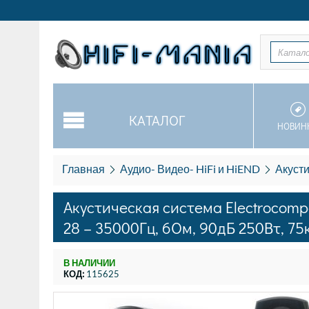
Катал
КАТАЛОГ
НОВИН
Главная
Аудио- Видео- HiFi и HiEND
Акусти
Акустическая система Electrocompa
28 – 35000Гц, 6Ом, 90дБ 250Вт, 7
В НАЛИЧИИ
КОД:
115625