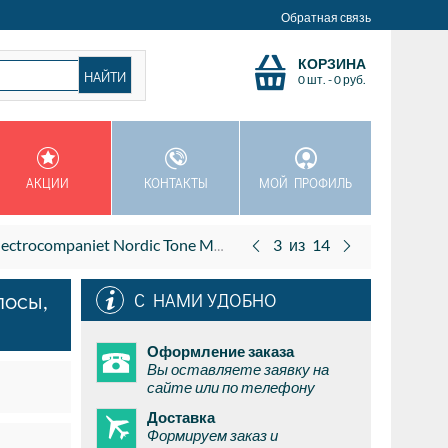
Обратная связь
КОРЗИНА
0 шт.
-
0
руб.
АКЦИИ
КОНТАКТЫ
МОЙ ПРОФИЛЬ
ольные, 3 полосы, 28 – 35000Гц, 6Ом, 90дБ 250Вт, 75кг, индивидуальная отделка
3
из
14
лосы,
С НАМИ УДОБНО
Оформление заказа
Вы оставляете заявку на
сайте или по телефону
Доставка
Формируем заказ и