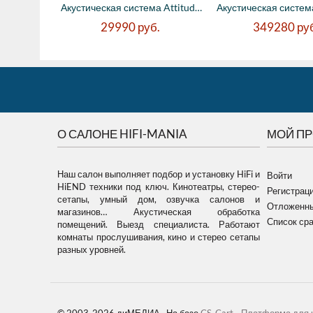
Акустическая система Attitude напольная, ...
29990
руб.
349280
ру
О САЛОНЕ HIFI-MANIA
МОЙ П
Наш салон выполняет подбор и установку HiFi и
Войти
HiEND техники под ключ. Кинотеатры, стерео-
Регистрац
сетапы, умный дом, озвучка салонов и
Отложенны
магазинов… Акустическая обработка
Список ср
помещений. Выезд специалиста. Работают
комнаты прослушивания, кино и стерео сетапы
разных уровней.