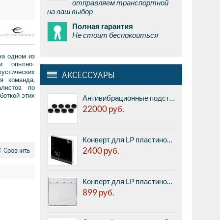
отправляем транспортной
на ваш выбор
Полная гарантия
Не стоит беспокоиться
на одном из
и опытно-
кустических
АКСЕССУАРЫ
я команда,
алистов по
боткой этих
Антивибрационные подставки Acoustic Revive QR-8 Quartz Resonator - кварцевые поглотители резонансов, диаметр 10мм, толщина 3,3 мм, набор из 8 штук.
22000
руб.
Конверт для LP пластинок внешний Audio Anatomy Crystal Clear PP 12" Outer Sleeves - прозрачный, 12", 80 микрон, полипропилен, 50шт.
2400
руб.
Сравнить
Конверт для LP пластинок внутренний Premiera PK-118PP - для 12", квадратные вкладыши из полиэтилена с запрессованным в полиэтилен листом бумаги с одной стороны (20шт.)
899
руб.