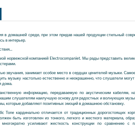
ния в домашней среде, при этом придав нашей продукции стильный сов
сь в интерьер.
твия...
имой норвежской компанией Electrocompaniet. Мы рады представить вели
астерами.
ю звучания, занимает особое место в сердцах ценителей музыки. Само
дить музыку настолько естественно и неокрашенно, что слушатели могут
я дома.
анственную информацию, передаваемую по акустическим кабелям, на
ет нашим слушателям наилучшую основу для радостных и волнующих муз
емы, которые добавляют позитивных эмоций в домашнюю обстановку.
dic Tone кардинально отличается от традиционных дорогостоящих кор
лжен быть изготовлен из тонкого, легкого и жесткого материала, обр
и многократно усиливают жесткость конструкции по сравнению с п