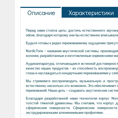
Описание
Характеристики
Перед нами стояла цель: достичь естественного звуча
облик, благодаря которому они бы естественно вписывали
Будьте готовы к редко переживаемому ощущению присутс
NordicTone – название акустической системы, производ
колонки, разработанные и изготовленные норвежскими м
Аудиоаппаратура, отличающаяся истинной достоверность
качество наших продуктов – их способность воспроизво
глаза и наслаждаться концертными переживаниями у себ
Мы стремимся воспроизводить музыкальную и простр
естественно, насколько это возможно. Это обеспечива
переживаний. Наша цель – создавать акустические сист
Благодаря разработанной нами технологии корпус Nor
толстой тяжелой древесины. Мы считаем, что корпус до
сферические поверхности. Сферические поверхност
экструдированными алюминиевыми профилями.