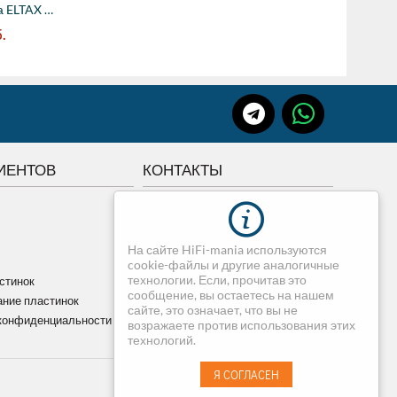
Акустическая система ELTAX Monitor MTR 19...
.
ИЕНТОВ
КОНТАКТЫ
г.Томск, Советская 84
+7 3822 507-507
На сайте HiFi-mania используются
+7 913-820-75-07
cookie-файлы и другие аналогичные
dimedia@mail.ru
технологии. Если, прочитав это
стинок
сообщение, вы остаетесь на нашем
ние пластинок
сайте, это означает, что вы не
конфиденциальности
возражаете против использования этих
технологий.
Я СОГЛАСЕН