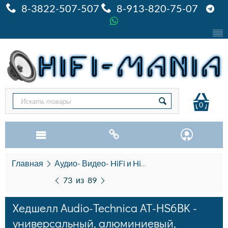
8-3822-507-507
8-913-820-75-07
0
Главная
Аудио- Видео- HiFi и HiEND
Виниловые про
73
из
89
Хедшелл Audio-Technica AT-HS6BK -
универсальный, алюминиевый,