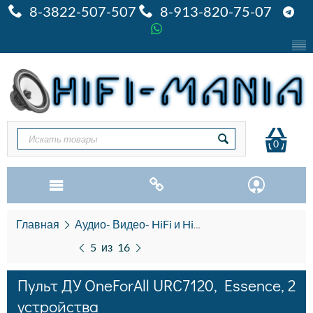
8-3822-507-507
8-913-820-75-07
0
Главная
Аудио- Видео- HiFi и HiEND
Пульты дистан
5
из
16
Пульт ДУ OneForAll URC7120, Essence, 2
устройства