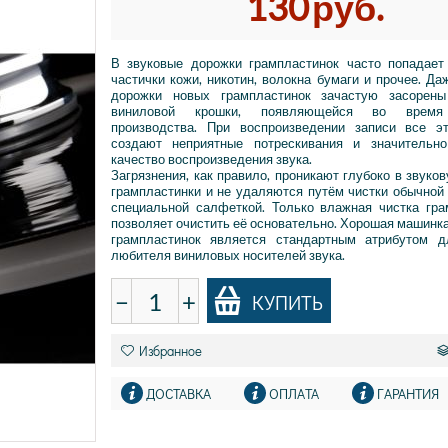
130
руб.
В звуковые дорожки грампластинок часто попадает
частички кожи, никотин, волокна бумаги и прочее. Да
дорожки новых грампластинок зачастую засорены
виниловой крошки, появляющейся во время
производства. При воспроизведении записи все э
создают неприятные потрескивания и значительн
качество воспроизведения звука.
Загрязнения, как правило, проникают глубоко в звуко
грампластинки и не удаляются путём чистки обычной
специальной салфеткой. Только влажная чистка гра
позволяет очистить её основательно. Хорошая машинка
грампластинок является стандартным атрибутом д
любителя виниловых носителей звука.
−
+
КУПИТЬ
Избранное
ДОСТАВКА
ОПЛАТА
ГАРАНТИЯ