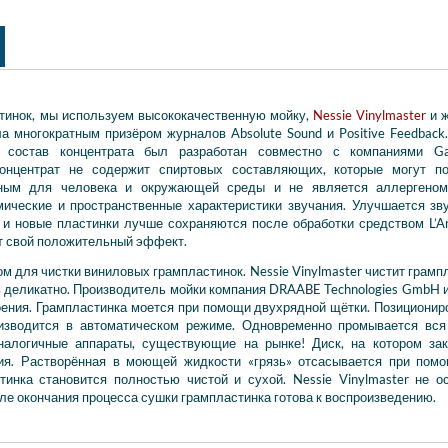
тинок, мы используем высококачественную мойку,
Nessie Vinylmaster
и ж
ала многократным призёром журналов Absolute Sound и Positive Feedback
 состав концентрата был разработан совместно с компаниями Ga
Концентрат не содержит спиртовых составляющих, которые могут п
асным для человека и окружающей среды и не является аллергеном
мические и пространственные характеристики звучания. Улучшается зв
 и новые пластинки лучше сохраняются после обработки средством L’Ar
т свой положительный эффект.
ом для чистки виниловых грампластинок. Nessie Vinylmaster чистит грамп
ь деликатно. Производитель мойки компания DRAABE Technologies GmbH 
ения. Грампластинка моется при помощи двухрядной щётки. Позиционир
изводится в автоматическом режиме. Одновременно промывается вс
налогичные аппараты, существующие на рынке! Диск, на котором за
ния. Растворённая в моющей жидкости «грязь» отсасывается при пом
инка становится полностью чистой и сухой. Nessie Vinylmaster не о
сле окончания процесса сушки грампластинка готова к воспроизведению.