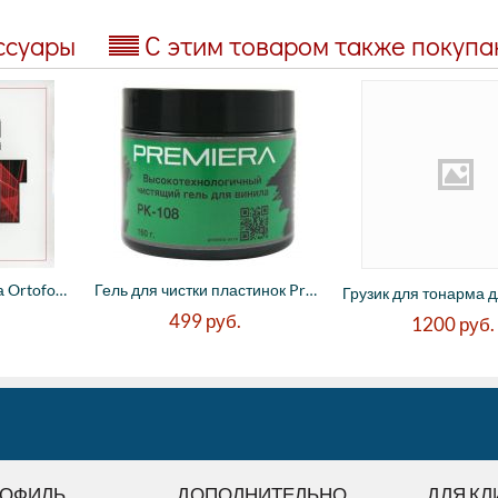
ссуары
С этим товаром также покуп
Виниловая пластинка Ortofon Test Record (...
Гель для чистки пластинок Premiera PK-108...
499
руб.
1200
руб.
РОФИЛЬ
ДОПОЛНИТЕЛЬНО
ДЛЯ КЛ