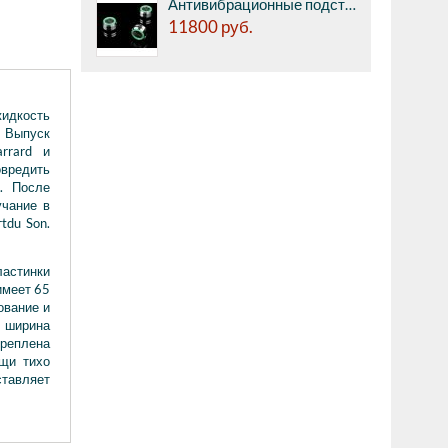
Антивибрационные подставки Divini Audio Design DD-3 - специальные диски под акустику, нержавеющая сталь, специальные кольцевые выточки под кольца из тефлона-каучука viton, диаметр 31 мм, высота 18.3 мм, нагрузка до 25 кг. на 1 шт, набор из 8 штук.
11800
руб.
идкость
. Выпуск
rrard и
овредить
. После
учание в
tdu Son.
ластинки
имеет 65
ование и
я ширина
креплена
ощи тихо
ставляет