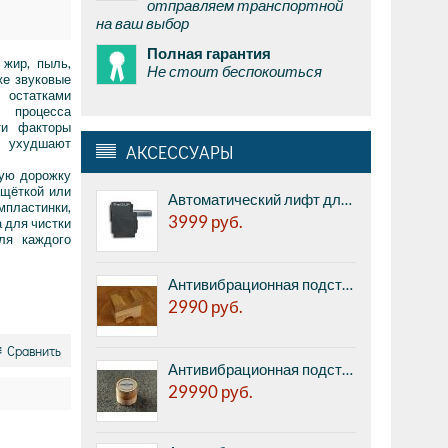
отправляем транспортной
на ваш выбор
Полная гарантия
 жир, пыль,
Не стоит беспокоиться
же звуковые
 остатками
 процесса
ти факторы
о ухудшают
АКСЕССУАРЫ
вую дорожку
 щёткой или
Автоматический лифт для подъема тонарма в конце проигрывания пластинки Pro-Ject Q-UP Tone Arm Lifter
мпластинки,
3999
руб.
 для чистки
ля каждого
Антивибрационная подставка AUDWAVE P6L3 Cable elevator for isolation - виброразвязка проводов, размер 70 x 70 x 35 мм, 100 грамм, 1шт
2990
руб.
Сравнить
Антивибрационная подставка AUDWAVE VI-3 Reference J2 - high frequency, диаметр 45мм, высота 41мм, 1шт.
29990
руб.