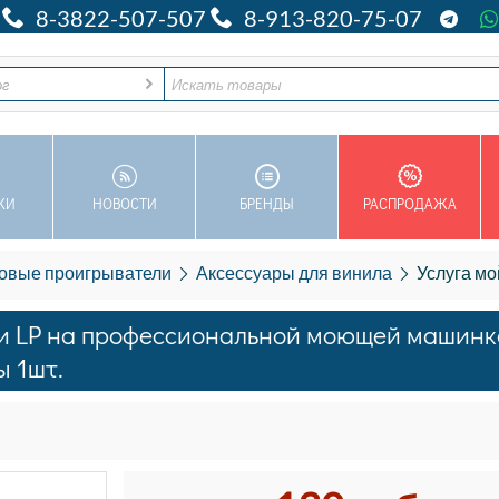
8-3822-507-507
8-913-820-75-07
ог
КИ
НОВОСТИ
БРЕНДЫ
РАСПРОДАЖА
овые проигрыватели
Аксессуары для винила
Услуга мойки виниловой пласт
ки LP на профессиональной моющей машинк
ы 1шт.