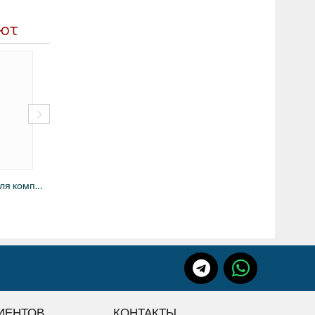
ают
Жидкость для чистки виниловых пластинок H...
4490
руб.
6990
руб.
Грузик для тонарма для компенсации вращен...
ИЕНТОВ
КОНТАКТЫ