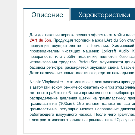
Описание
Характеристики
Для достижения первоклассного эффекта от мойки плас
L’Art du Son
. Продукция торговой марки L’Art du Son ст
продукции осуществляется в Германии. Химический
производителем чистящих машинок Loricraft Audio. 
поверхность или лейбл пластинки, является безоп
использования средства L’Artdu Son, улучшаются дина
басовом регистре, расширяется звуковая сцена. Старые
Даже на звучание новых пластинок средство накладывае
Nessie Vinylmaster – это машина с электрическим привод
в автоматическом режиме основательно и при этом очен
лет опыта работы в области промышленного приборостро
распределение давления щётки на грампластинку про
грампластинки (100мм). Это делают далеко не все а
грампластинка, регулярно меняет направление движе
работающего вакуумного насоса. После чего грампласт
электростатического заряда на грампластинке! Сразу по