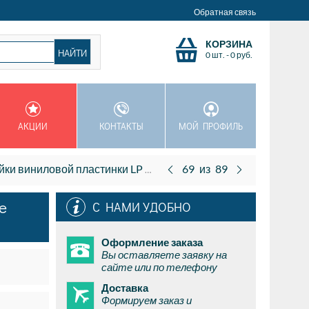
Обратная связь
КОРЗИНА
0 шт.
-
0
руб.
АКЦИИ
КОНТАКТЫ
МОЙ ПРОФИЛЬ
инки LP на профессиональной моющей машинке жидкостью L’Art du Son обе стороны 1шт.
69
из
89
е
С НАМИ УДОБНО
Оформление заказа
Вы оставляете заявку на
сайте или по телефону
Доставка
Формируем заказ и