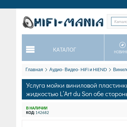
Катал
КАТАЛОГ
НОВИН
Главная
Аудио- Видео- HiFi и HiEND
Винил
Услуга мойки виниловой пластин
жидкостью L’Art du Son обе сторон
В НАЛИЧИИ
КОД:
142682