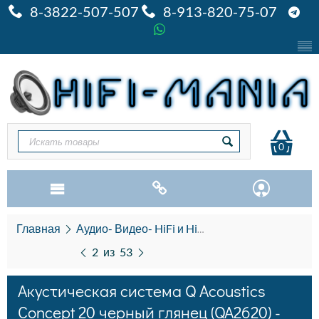
8-3822-507-507
8-913-820-75-07
0
Главная
Аудио- Видео- HiFi и HiEND
Акустика HiFi и
2
из
53
Акустическая система Q Acoustics
Concept 20 черный глянец (QA2620) -