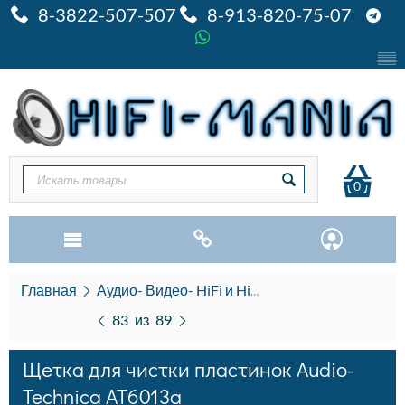
8-3822-507-507
8-913-820-75-07
0
Главная
Аудио- Видео- HiFi и HiEND
Виниловые про
83
из
89
Щетка для чистки пластинок Audio-
Technica AT6013a