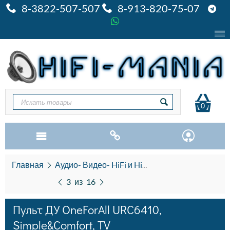
8-3822-507-507
8-913-820-75-07
0
Главная
Аудио- Видео- HiFi и HiEND
Пульты дистан
3
из
16
Пульт ДУ OneForAll URC6410,
Simple&Comfort, TV