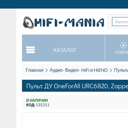
Катал
КАТАЛОГ
НОВИН
Главная
Аудио- Видео- HiFi и HiEND
Пульт
Пульт ДУ OneForAll URC6820, Zappe
В НАЛИЧИИ
КОД:
135211