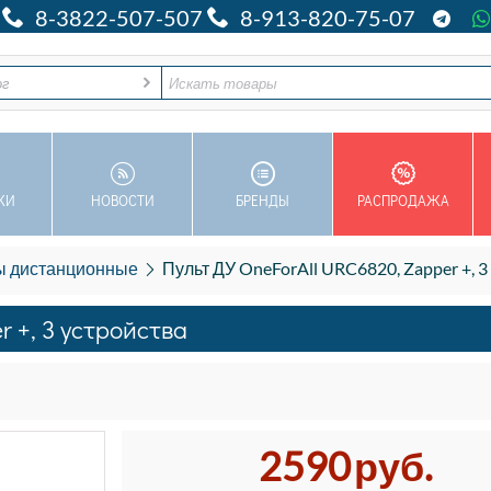
8-3822-507-507
8-913-820-75-07
ог
КИ
НОВОСТИ
БРЕНДЫ
РАСПРОДАЖА
ы дистанционные
Пульт ДУ OneForAll URC6820, Zapper +, 3
r +, 3 устройства
2590
руб.