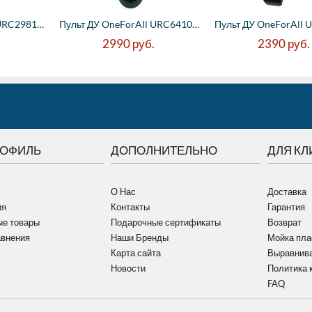
Пульт ДУ OneForAll URC2981, 8 устройств
Пульт ДУ OneForAll URC6410, Simple&Comfor...
2990
руб.
2390
руб.
РОФИЛЬ
ДОПОЛНИТЕЛЬНО
ДЛЯ КЛ
О Нас
Доставка
ия
Контакты
Гарантия
е товары
Подарочные сертификаты
Возврат
авнения
Наши Бренды
Мойка пла
Карта сайта
Выравнива
Новости
Политика 
FAQ