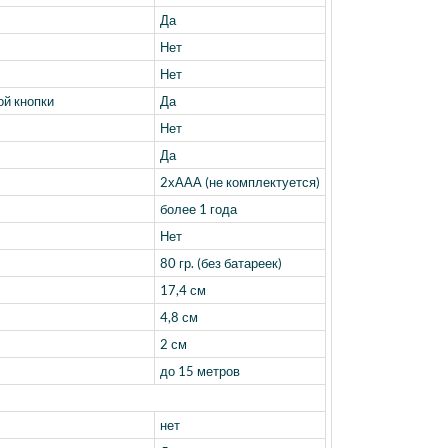
Да
Нет
Нет
ой кнопки
Да
Нет
Да
2хААА (не комплектуется)
более 1 года
Нет
80 гр. (без батареек)
17,4 см
4,8 см
2 см
до 15 метров
нет