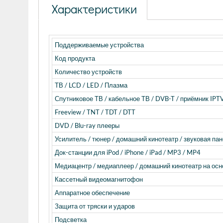
Характеристики
Поддерживаемые устройства
Код продукта
Количество устройств
ТВ / LCD / LED / Плазма
Спутниковое ТВ / кабельное ТВ / DVB-T / приёмник IPT
Freeview / TNT / TDT / DTT
DVD / Blu-ray плееры
Усилитель / тюнер / домашний кинотеатр / звуковая пане
Док-станции для iPod / iPhone / iPad / MP3 / MP4
Медиацентр / медиаплеер / домашний кинотеатр на осно
Кассетный видеомагнитофон
Аппаратное обеспечение
Защита от тряски и ударов
Подсветка