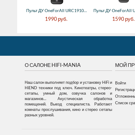
Пульт ДУ OneForAll URC1910 для телевизоро...
1990
руб.
1590
руб.
О САЛОНЕ HIFI-MANIA
МОЙ П
Наш салон выполняет подбор и установку HiFi и
Войти
HiEND техники под ключ. Кинотеатры, стерео-
Регистрац
сетапы, умный дом, озвучка салонов и
Отложенны
магазинов… Акустическая обработка
Список ср
помещений. Выезд специалиста. Работают
комнаты прослушивания, кино и стерео сетапы
разных уровней.