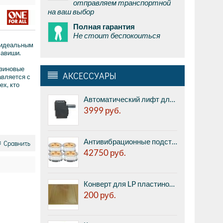
отправляем транспортной
на ваш выбор
Полная гарантия
Не стоит беспокоиться
 идеальным
лавиши.
езиновые
АКСЕССУАРЫ
авляется с
х, кто
Автоматический лифт для подъема тонарма в конце проигрывания пластинки Pro-Ject Q-UP Tone Arm Lifter
3999
руб.
Антивибрационные подставки Quadraspire QPlus Advanced - комплект из 4-х штук, для установки под ножки аппаратуры.
Сравнить
42750
руб.
Конверт для LP пластинок внешний прозрачный, плотный, с широким кантом, без клапана, 1шт.
200
руб.