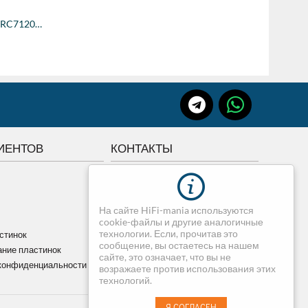
Пульт ДУ OneForAll URC7120, Essence, 2 ус...
ИЕНТОВ
КОНТАКТЫ
г.Томск, Советская 84
+7 3822 507-507
На сайте HiFi-mania используются
+7 913-820-75-07
cookie-файлы и другие аналогичные
dimedia@mail.ru
технологии. Если, прочитав это
стинок
сообщение, вы остаетесь на нашем
ние пластинок
сайте, это означает, что вы не
конфиденциальности
возражаете против использования этих
технологий.
Я СОГЛАСЕН