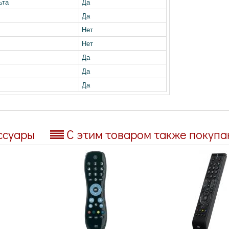
ьта
Да
Да
Нет
Нет
Да
Да
Да
ссуары
С этим товаром также покуп